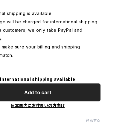
nal shipping is available.
ge will be charged for international shipping.
a customers, we only take PayPal and
y.
 make sure your billing and shipping
match.
International shipping available
Add to cart
日本国内にお住まいの方向け
通報する