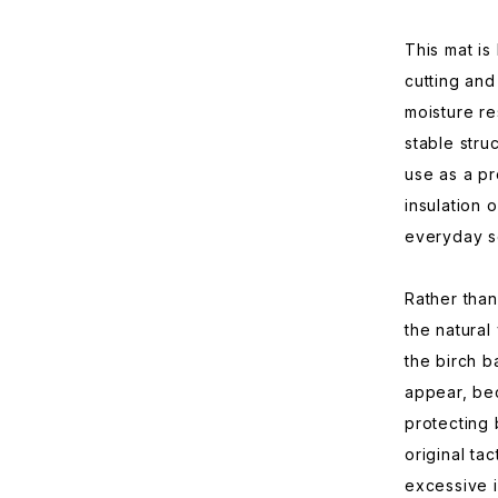
This mat is
cutting and
moisture re
stable struc
use as a pr
insulation 
everyday se
Rather than
the natural
the birch b
appear, bec
protecting 
original tac
excessive i