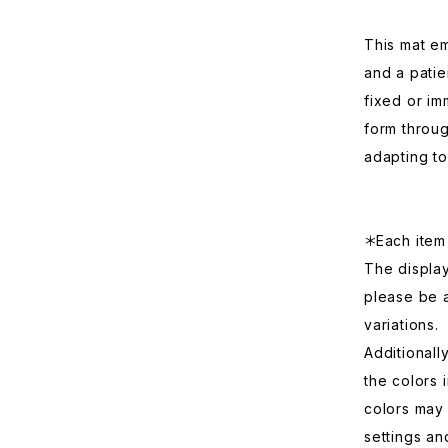
This mat em
and a patie
fixed or im
form throu
adapting to
＊Each item 
The displa
please be 
variations.
Additionall
the colors 
colors may 
settings an