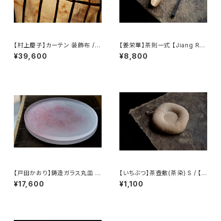
【村上慶子】カーテン 装飾布 /
【姜栄華】茶則一式 【Jiang Ro
【sabi-nuno】tablecloth stol
nghua】A complete tea tray
¥39,600
¥8,800
e
set
【戸田かおり】鋳造ガラス丸皿 /
【いちぶつ】茶壺敷(茶染) S / 【Ic
【kaoritoda】Cast Glass Rou
hibutu】Teapot Coaster S
¥17,600
¥1,100
nd Plate