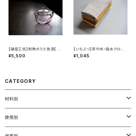
【硝音工坊】耐熱ガラス急須【 Sh
【いちぶつ】茶巾布・吸水クロス
ione Studio】Borosilicate g
｜速乾・カビが生えにくい
¥5,500
¥1,045
lass teapot
CATEGORY
材料別
陶磁器
使用別
ガラス
茶壺 急须 土瓶
作家別