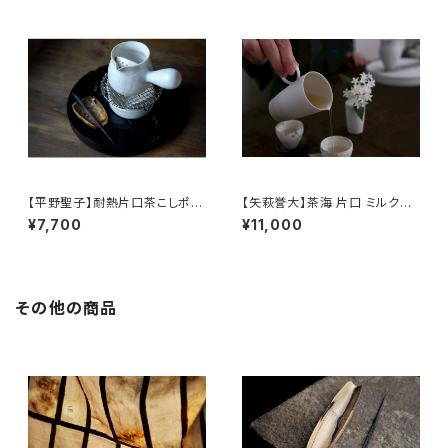
【平野聖子】耐熱片口茶こしポッ
【矢萩誉大】茶海 片口 ミルクピ
ト / 【Masako Hirano】Heat-r
ッチャー / 【Takahiro Yahagi】
¥7,700
¥11,000
esistant spout tea strainer
Fair cup Katakuchi Milk pit
pot
cher
その他の商品