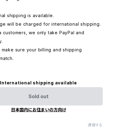
nal shipping is available.
ge will be charged for international shipping.
a customers, we only take PayPal and
y.
 make sure your billing and shipping
match.
International shipping available
Sold out
日本国内にお住まいの方向け
通報する