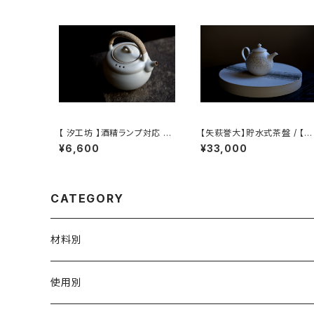
【 汐工坊 】酒精ランプ対応 湯
【矢萩誉大】貯水式茶盤 / 【Ta
沸かしケトル / 【 Tidal Ateli
kahiro Yahagi】Water-Re
¥6,600
¥33,000
er 】Handled teapot
ervoir Tea Tray
CATEGORY
材料別
陶磁器
使用別