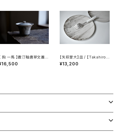
【 鈎 一馬 】蒼汀釉唐草文蓋碗
【矢萩誉大】皿 / 【Takahiro Y
 magari 】Gaiw
ahagi】plate
¥16,500
¥13,200
an