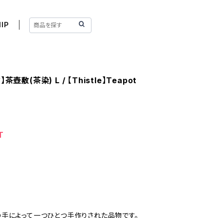
IP
茶壺敷(茶染) L / 【Thistle】Teapot
L
T
m
手によって一つひとつ手作りされた品物です。