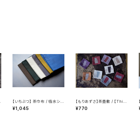
染
【いちぶつ】 茶巾布 / 吸水シー
【もりあずさ】茶壺敷 / 【Thist
ト (カビが生えない)
le】Teapot Coaster
¥1,045
¥770
C