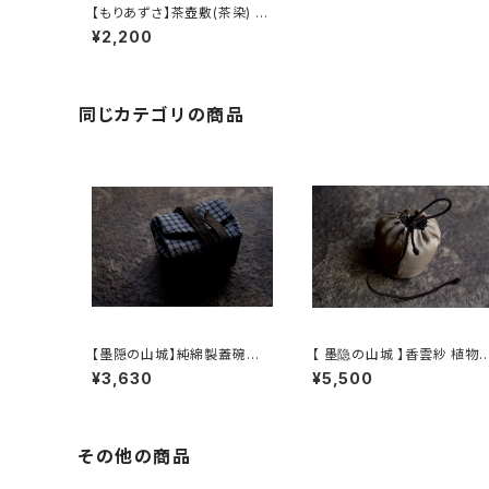
【もりあずさ】茶壺敷(茶染) L
/ 【Thistle】Teapot Coast
¥2,200
er L
同じカテゴリの商品
【墨隠の山城】純綿製蓋碗袋
【 墨隐の山城 】香雲紗 植物
内【 【 墨隐の山城 】香雲紗 植
仕覆 めカップ袋 【 Ink & Mo
¥3,630
¥5,500
物染仕覆 めカップ袋 【 Ink &
untain Tea Atelier】Tea 
Mountain Tea Atelier】Te
addy Pouch
a Caddy Pouch】Pure Cot
ton Gaiwan Pouch
その他の商品