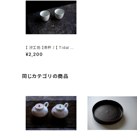
【 汐工坊 】茶杯 / 【 Tidal At
elier 】 Teacup
¥2,200
同じカテゴリの商品