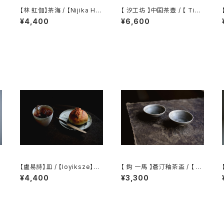
【林 虹伽】茶海 / 【Nijika Ha
【 汐工坊 】中国茶壺 / 【 Tida
yashi 】tea pitcher
l Atelier 】Chinese teapot
/ 【 kazuma
¥4,400
¥6,600
【盧易詩】皿 / 【loyiksze】pl
【 鈎 一馬 】蒼汀釉茶盃 / 【 ka
ate
zuma magari 】Teacup
¥4,400
¥3,300