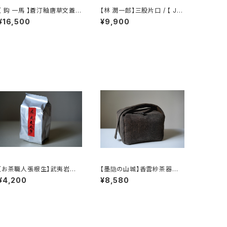
【 鈎 一馬 】蒼汀釉唐草文蓋碗
【林 潤一郎】三股片口 / 【 Ju
 magari 】Gaiw
nichiro Hayashi 】Katakuc
¥16,500
¥9,900
an
hi
【お茶職人張根生】武夷岩茶
【墨隐の山城】香雲紗茶器収
シリーズ: 武夷肉桂茶 (足火炭
納バッグ 「内袋分離式のアウ
¥4,200
¥8,580
焙)
トドアティーバッグ」