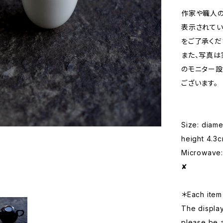
作家や職人の
表示されてい
をご了承くだ
また、写真は
のモニター設
ございます。
Size: diam
height 4.3
Microwave: 
✘
＊Each item 
The displa
please be 