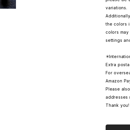
variations.
Additionall
the colors 
colors may 
settings an
＊Internatio
Extra posta
For overse
Amazon Pa
Please also
addresses 
Thank you!