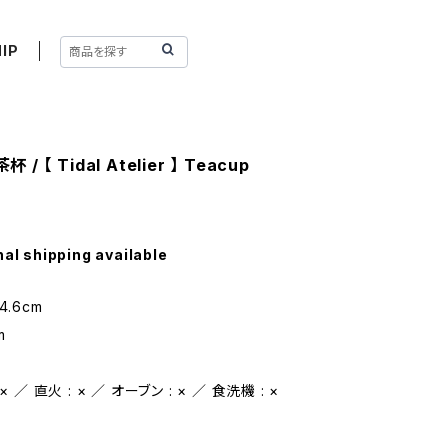
IP
 / 【 Tidal Atelier 】 Teacup
nal shipping available
4.6cm
m
 ／ 直火 : × ／ オーブン : × ／ 食洗機 : ×