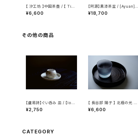
【 汐工坊 】中国茶壺 / 【 Tida
【阿源】黒漆茶盆 / [Ayuan] B
l Atelier 】Chinese teapot
lack Lacquer Tea Tray
¥6,600
¥18,700
その他の商品
【盧易詩】ぐい呑み 皿 / 【loyi
【 長谷部 陽子 】 北極の光 ロ
ksze】Tea Cup plate
ックグラス / 【 Yoko Haseb
¥2,750
¥6,600
e 】Whisky Tumbler
CATEGORY