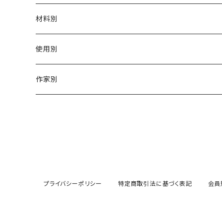
材料別
陶磁器
使用別
ガラス
茶壺 急须 土瓶
作家別
金属
耐火·耐热器
阿源
木·漆器
茶海
栾波
布・絲・植物繊維
蓋碗
相馬佳織
プライバシーポリシー
特定商取引法に基づく表記
会員
その他の雑貨
茶杯 · ぐい呑
もりあずさ