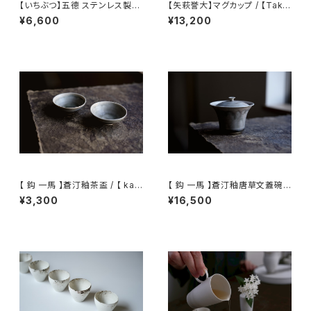
【いちぶつ】五德 ステンレス製ア
【矢萩誉大】マグカップ / 【Taka
ルコールランプ /【 ichibutu 】T
hiro Yahagi】Mug
¥6,600
¥13,200
rivet stainless steel alcoh
ol lamp
【 鈎 一馬 】蒼汀釉茶盃 / 【 kaz
【 鈎 一馬 】蒼汀釉唐草文蓋碗 /
uma magari 】Teacup
【 kazuma magari 】Gaiwan
¥3,300
¥16,500