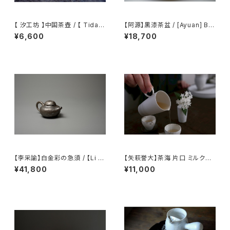
【 汐工坊 】中国茶壺 / 【 Tidal
【阿源】黒漆茶盆 / [Ayuan] Bla
Atelier 】Chinese teapot
ck Lacquer Tea Tray
¥6,600
¥18,700
【李采諭】白金彩の急須 / 【Li C
【矢萩誉大】茶海 片口 ミルクピ
aiyu】Platinum Decoration t
ッチャー / 【Takahiro Yahagi】
¥41,800
¥11,000
eapot
Fair cup Katakuchi Milk pit
cher