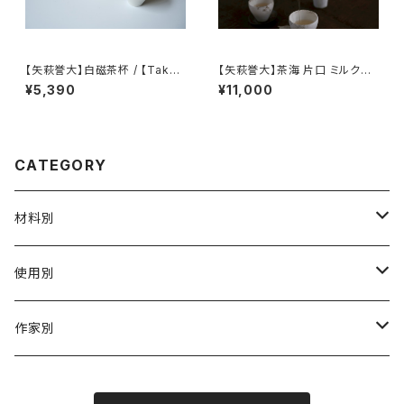
【矢萩誉大】白磁茶杯 / 【Takah
【矢萩誉大】茶海 片口 ミルクピ
iro 】Yahagiteacup
ッチャー / 【Takahiro Yahagi】
¥5,390
¥11,000
Fair cup Katakuchi Milk pit
cher
CATEGORY
材料別
陶磁器
使用別
ガラス
茶壺 急须 土瓶
作家別
金属
耐火·耐热器
阿源