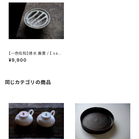
【一色佐和】建水 蓋置 / 【 sawa
isshiki 】Waste water bowl
¥9,900
Lid rest
同じカテゴリの商品