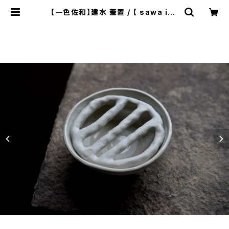
【一色佐和】建水 蓋置 / 【 sawa iss
hiki 】Waste water bowl Lid re
st | ichibutu