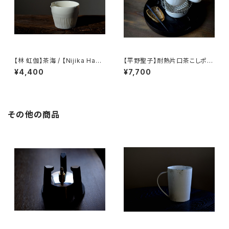
【林 虹伽】茶海 / 【Nijika Haya
【平野聖子】耐熱片口茶こしポッ
shi 】tea pitcher
ト / 【Masako Hirano】Heat-r
¥4,400
¥7,700
esistant spout tea strainer
pot
その他の商品