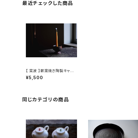
最近チェックした商品
【 栾波 】薪窯焼き陶製キャン
ドルホルダー/ 【Bo Luan】W
¥5,500
ood-Fired Ceramic Cand
le Holder
同じカテゴリの商品