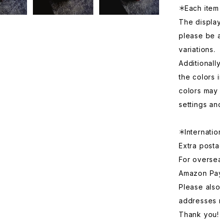
＊Each item 
The displa
please be 
variations.
Additionall
the colors 
colors may 
settings an
＊Internatio
Extra posta
For overse
Amazon Pa
Please also
addresses 
Thank you!