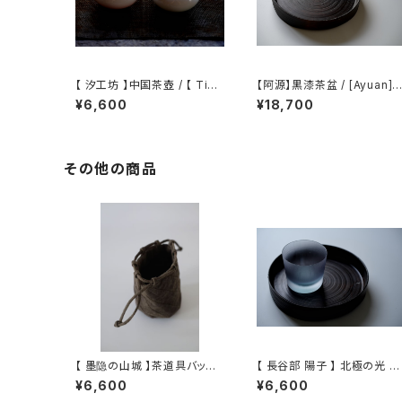
【 汐工坊 】中国茶壺 / 【 Tida
【阿源】黒漆茶盆 / [Ayuan] B
l Atelier 】Chinese teapot
lack Lacquer Tea Tray
¥6,600
¥18,700
その他の商品
【 墨隐の山城 】茶道具バッグ /
【 長谷部 陽子 】 北極の光 ロ
Tea Utensil Bag
ックグラス / 【 Yoko Haseb
¥6,600
¥6,600
e 】Whisky Tumbler