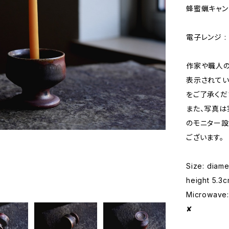
蜂蜜蝋キャン
電子レンジ : ×
作家や職人の
表示されてい
をご了承くだ
また、写真は
のモニター設
ございます。
Size: diam
height 5.3
Microwave: 
✘