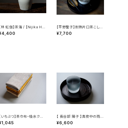
【林 虹伽】茶海 / 【Nijika Ha
【平野聖子】耐熱片口茶こしポ
yashi 】tea pitcher
ット / 【Masako Hirano】He
¥4,400
¥7,700
at-resistant spout tea str
ainer pot
【いちぶつ】茶巾布・吸水クロ
【 長谷部 陽子 】真夜中の雨
ス｜速乾・カビが生えにくい
ロックグラス / 【 Yoko Hase
¥1,045
¥6,600
be 】Whisky Tumbler