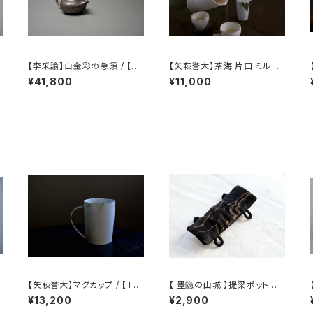
【李采諭】白金彩の急須 / 【Li
【矢萩誉大】茶海 片口 ミルク
Caiyu】Platinum Decorati
ピッチャー / 【Takahiro Yah
¥41,800
¥11,000
on teapot
agi】Fair cup Katakuchi M
ilk pitcher
【矢萩誉大】マグカップ / 【Tak
【 墨隐の山城 】提梁ポット用
ahiro Yahagi】Mug
のホットマット
¥13,200
¥2,900