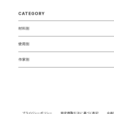
CATEGORY
材料別
陶磁器
使用別
ガラス
茶壺 急须 土瓶
作家別
金属
耐火·耐热器
阿源
木·漆器
茶海
栾波
布・絲・植物繊維
蓋碗
相馬佳織
プライバシーポリシー
特定商取引法に基づく表記
会員