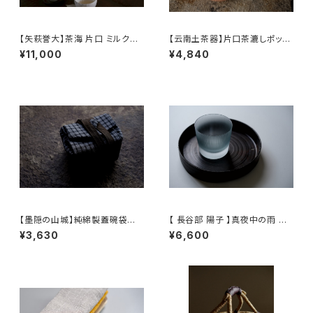
【矢萩誉大】茶海 片口 ミルクピ
【云南土茶器】片口茶漉しポット
ッチャー / 【Takahiro Yahagi】
/ 【Yunnan Earthenware】 Te
¥11,000
¥4,840
Fair cup Katakuchi Milk pit
a Strainer Pot
cher
【墨隠の山城】純綿製蓋碗袋内【
【 長谷部 陽子 】真夜中の雨 ロ
【 墨隐の山城 】香雲紗 植物染
ックグラス / 【 Yoko Hasebe
¥3,630
¥6,600
仕覆 めカップ袋 【 Ink & Moun
】Whisky Tumbler
tain Tea Atelier】Tea Cadd
y Pouch】Pure Cotton Gaiw
an Pouch