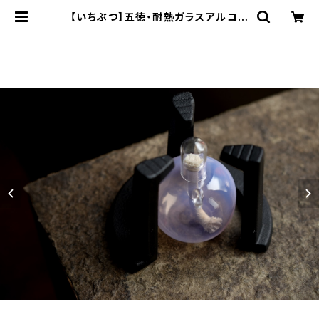
【いちぶつ】五徳・耐熱ガラスアルコー
ルランプ 一式 /【 ichibutu 】Trivet
& Heat-resistant Glass Alcoh
ol Lamp Set | ichibutu