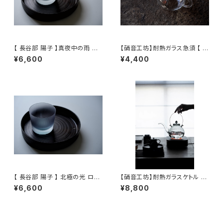
【 長谷部 陽子 】真夜中の雨 ロ
【硝音工坊】耐熱ガラス急須 【 S
ックグラス / 【 Yoko Hasebe
hione Studio】Borosilicate
¥6,600
¥4,400
】Whisky Tumbler
glass teapot
【 長谷部 陽子 】 北極の光 ロッ
【硝音工坊】耐熱ガラスケトル 【
クグラス / 【 Yoko Hasebe 】
Shione Studio】Heat-resist
¥6,600
¥8,800
Whisky Tumbler
ant Glass Kettle