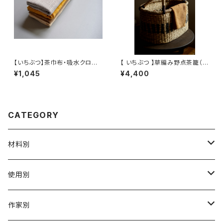
【いちぶつ】茶巾布・吸水クロス
【 いちぶつ 】草編み野点茶籠（ア
｜速乾・カビが生えにくい
ルコールランプの風よけとしても
¥1,045
¥4,400
お使いいただけます）
CATEGORY
材料別
陶磁器
使用別
ガラス
茶壺 急须 土瓶
作家別