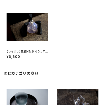
【いちぶつ】五徳・耐熱ガラスアル
コールランプ 一式 /【 ichibutu
¥6,600
】Trivet & Heat-resistant Gl
ass Alcohol Lamp Set
同じカテゴリの商品