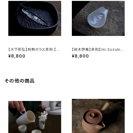
【大下邦弘】耐熱ガラス茶則 【O
【鈴木伊美】茶則【Imi Suzuki】
shitaKunihiro】Tea Scoop
Tea Scoop
¥8,800
¥8,800
その他の商品