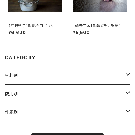
【平野聖子】耐熱片口ポット /
【硝音工坊】耐熱ガラス急須【 Sh
【Masako Hirano】heat-resi
ione Studio】Borosilicate g
¥6,600
¥5,500
stant spout pot
lass teapot
CATEGORY
材料別
陶磁器
使用別
ガラス
茶壺 急须 土瓶
作家別
金属
耐火·耐热器
阿源