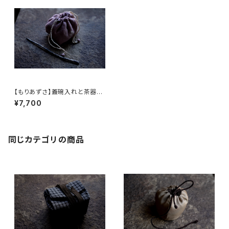
【もりあずさ】蓋碗入れと茶器保
護布
¥7,700
同じカテゴリの商品