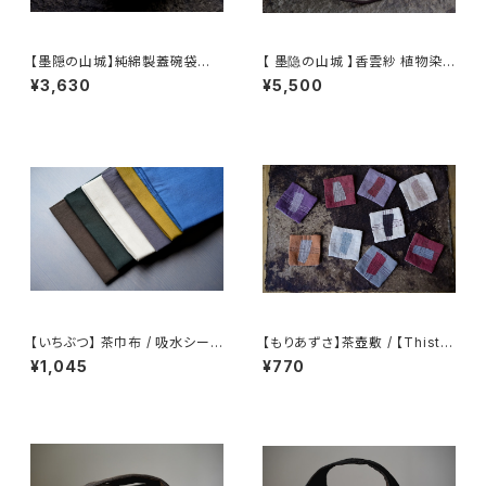
【墨隠の山城】純綿製蓋碗袋内【
【 墨隐の山城 】香雲紗 植物染
【 墨隐の山城 】香雲紗 植物染
仕覆 めカップ袋 【 Ink & Moun
¥3,630
¥5,500
仕覆 めカップ袋 【 Ink & Moun
tain Tea Atelier】Tea Cadd
tain Tea Atelier】Tea Cadd
y Pouch
y Pouch】Pure Cotton Gaiw
an Pouch
【いちぶつ】 茶巾布 / 吸水シート
【もりあずさ】茶壺敷 / 【Thistl
(カビが生えない)
e】Teapot Coaster
¥1,045
¥770