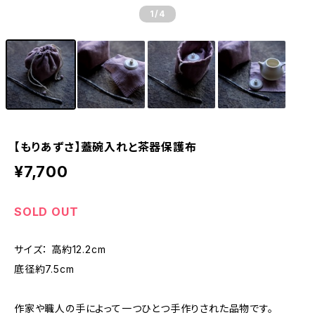
1
/4
【もりあずさ】蓋碗入れと茶器保護布
¥7,700
SOLD OUT
サイズ： 高約12.2cm
底径約7.5cm
作家や職人の手によって一つひとつ手作りされた品物です。