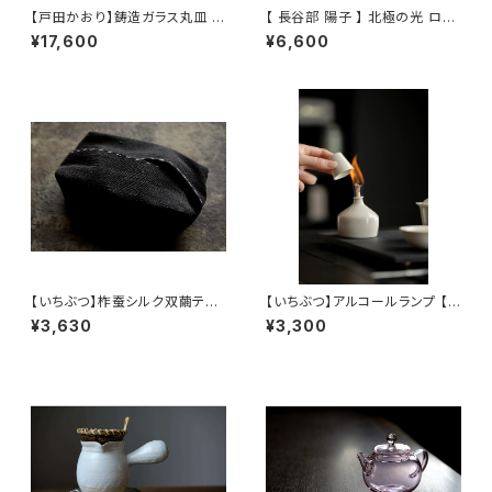
【戸田かおり】鋳造ガラス丸皿 /
【 長谷部 陽子 】 北極の光 ロッ
【kaoritoda】Cast Glass Rou
クグラス / 【 Yoko Hasebe 】
¥17,600
¥6,600
nd Plate
Whisky Tumbler
【いちぶつ】柞蚕シルク双繭ティ
【いちぶつ】アルコールランプ 【 i
ッシュカバー【 ichibutu 】Tuss
chibutu 】Alcohol Lamp
¥3,630
¥3,300
ah Silk Tissue Case