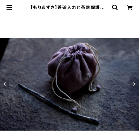
【もりあずさ】蓋碗入れと茶器保護布 |
ichibutu