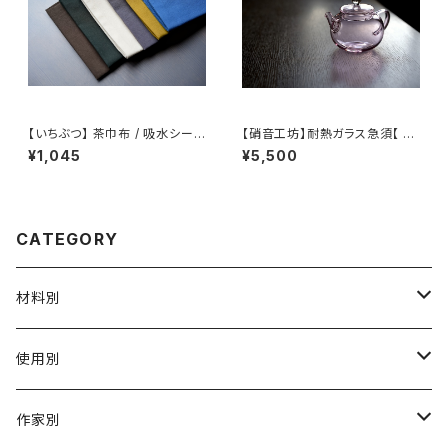
【いちぶつ】 茶巾布 / 吸水シート
【硝音工坊】耐熱ガラス急須【 Sh
(カビが生えない)
ione Studio】Borosilicate g
¥1,045
¥5,500
lass teapot
CATEGORY
材料別
陶磁器
使用別
ガラス
茶壺 急须 土瓶
作家別