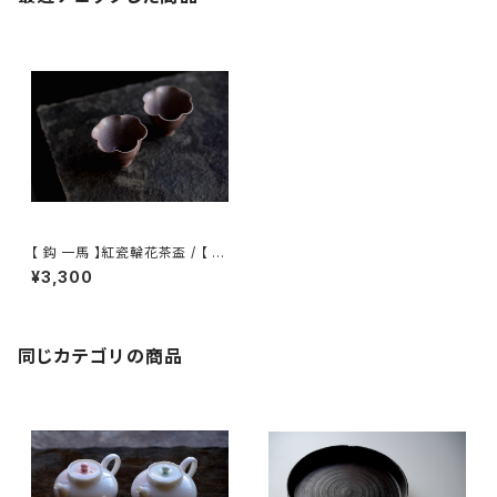
【 鈎 一馬 】紅瓷輪花茶盃 / 【 k
azuma magari 】Teacup
¥3,300
同じカテゴリの商品