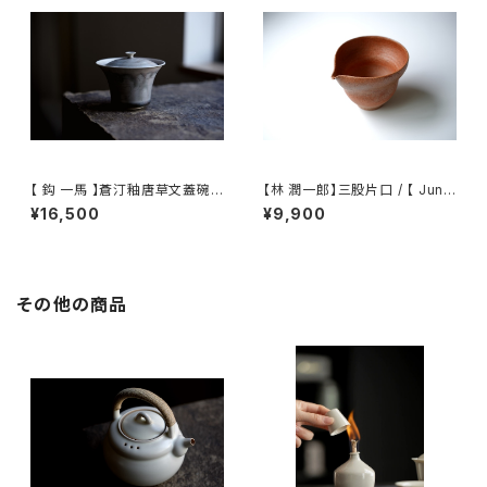
【 鈎 一馬 】蒼汀釉唐草文蓋碗 /
【林 潤一郎】三股片口 / 【 Junic
【 kazuma magari 】Gaiwan
hiro Hayashi 】Katakuchi
¥16,500
¥9,900
その他の商品