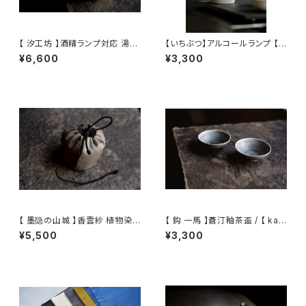
【 汐工坊 】酒精ランプ対応 湯沸
【いちぶつ】アルコールランプ 【 i
かしケトル / 【 Tidal Atelier 】
chibutu 】Alcohol Lamp
¥6,600
¥3,300
Handled teapot
【 墨隐の山城 】香雲紗 植物染
【 鈎 一馬 】蒼汀釉茶盃 / 【 kaz
仕覆 めカップ袋 【 Ink & Moun
uma magari 】Teacup
¥5,500
¥3,300
tain Tea Atelier】Tea Cadd
y Pouch