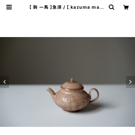
【 鈎 一馬 】急須 / 【 kazuma maga
ri 】teapot | ichibutu