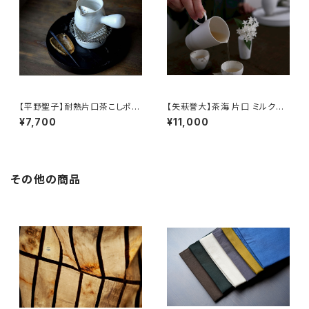
【平野聖子】耐熱片口茶こしポッ
【矢萩誉大】茶海 片口 ミルクピ
ト / 【Masako Hirano】Heat-r
ッチャー / 【Takahiro Yahagi】
¥7,700
¥11,000
esistant spout tea strainer
Fair cup Katakuchi Milk pit
pot
cher
その他の商品