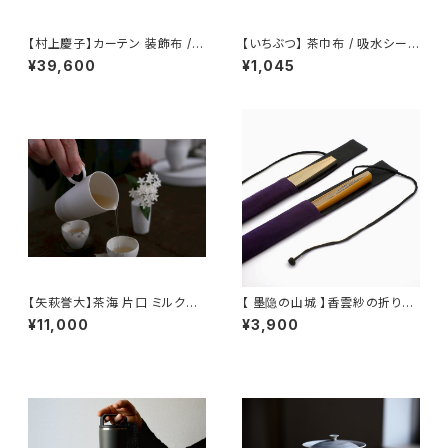
【村上慶子】カーテン 装飾布 /
【いちぶつ】 茶巾布 / 吸水シート
【sabi-nuno】tablecloth stol
(カビが生えない)
¥39,600
¥1,045
e
【矢萩誉大】茶海 片口 ミルクピ
【 墨隐の山城 】香雲紗の折りた
ッチャー / 【Takahiro Yahagi】
たみ扇子袋 / Xiangyun silk f
¥11,000
¥3,900
Fair cup Katakuchi Milk pit
olding fan case
cher