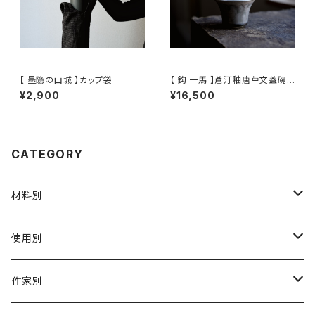
【 墨隐の山城 】カップ袋
【 鈎 一馬 】蒼汀釉唐草文蓋碗 /
【 kazuma magari 】Gaiwan
¥2,900
¥16,500
CATEGORY
材料別
陶磁器
使用別
ガラス
茶壺 急须 土瓶
作家別