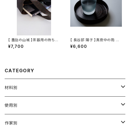
【 墨隐の山城 】茶器用の持ち手
【 長谷部 陽子 】真夜中の雨 ロ
袋(香雲紗)
ックグラス / 【 Yoko Hasebe
¥7,700
¥6,600
】Whisky Tumbler
CATEGORY
材料別
陶磁器
使用別
ガラス
茶壺 急须 土瓶
作家別