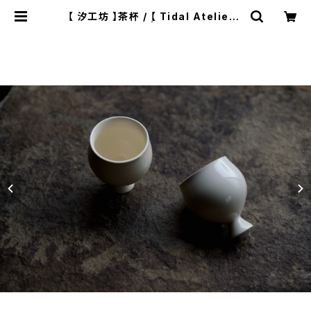
【 汐工坊 】茶杯 / 【 Tidal Atelier 】
Teacup | ichibutu