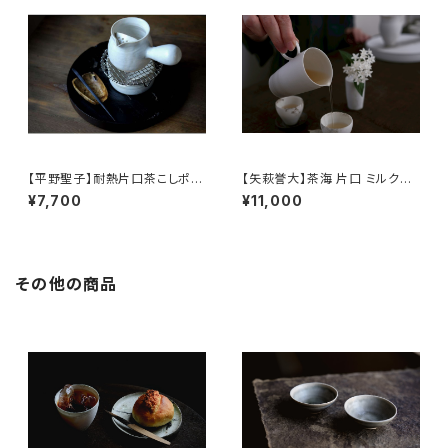
【平野聖子】耐熱片口茶こしポッ
【矢萩誉大】茶海 片口 ミルクピ
ト / 【Masako Hirano】Heat-r
ッチャー / 【Takahiro Yahagi】
¥7,700
¥11,000
esistant spout tea strainer
Fair cup Katakuchi Milk pit
pot
cher
その他の商品