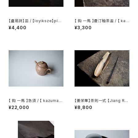
【盧易詩】皿 / 【loyiksze】plat
【 鈎 一馬 】蒼汀釉茶盃 / 【 kaz
e
uma magari 】Teacup
¥4,400
¥3,300
【 鈎 一馬 】急須 / 【 kazuma
【姜栄華】茶則一式 【Jiang Ro
magari 】teapot
nghua】A complete tea tray
¥22,000
¥8,800
set