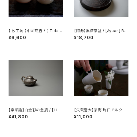
【 汐工坊 】中国茶壺 / 【 Tidal
【阿源】黒漆茶盆 / [Ayuan] Bla
Atelier 】Chinese teapot
ck Lacquer Tea Tray
¥6,600
¥18,700
【李采諭】白金彩の急須 / 【Li C
【矢萩誉大】茶海 片口 ミルクピ
aiyu】Platinum Decoration t
ッチャー / 【Takahiro Yahagi】
¥41,800
¥11,000
eapot
Fair cup Katakuchi Milk pit
cher