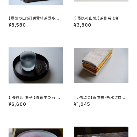
【墨隐の山城】香雲紗茶器収納
【 墨隐の山城 】茶則袋 (綿)
バッグ 「内袋分離式のアウトドア
¥8,580
¥3,800
ティーバッグ」
【 長谷部 陽子 】真夜中の雨 ロ
【いちぶつ】茶巾布・吸水クロス
ックグラス / 【 Yoko Hasebe
｜速乾・カビが生えにくい
¥6,600
¥1,045
】Whisky Tumbler