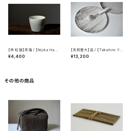
【林 虹伽】茶海 / 【Nijika Haya
【矢萩誉大】皿 / 【Takahiro Ya
shi 】tea pitcher
hagi】plate
¥4,400
¥13,200
その他の商品