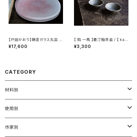
【戸田かおり】鋳造ガラス丸皿 /
【 鈎 一馬 】蒼汀釉茶盃 / 【 kaz
【kaoritoda】Cast Glass Rou
uma magari 】Teacup
¥17,600
¥3,300
nd Plate
CATEGORY
材料別
陶磁器
使用別
ガラス
茶壺 急须 土瓶
作家別