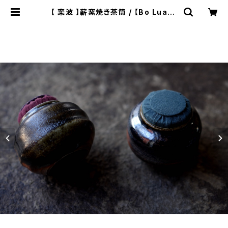
【 栾波 】薪窯焼き茶筒 / 【Bo Luan】
Wood-Fired Tea Caddy | ichib
utu