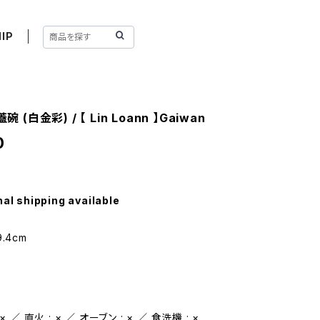
IP
碗 (白金彩) / 【 Lin Loann 】Gaiwan
0
nal shipping available
.4cm
l
 ／ 直火 : × ／ オーブン : × ／ 食洗機 : ×