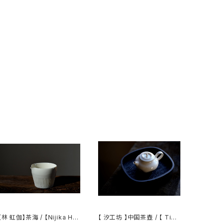
【林 虹伽】茶海 / 【Nijika Ha
【 汐工坊 】中国茶壺 / 【 Tida