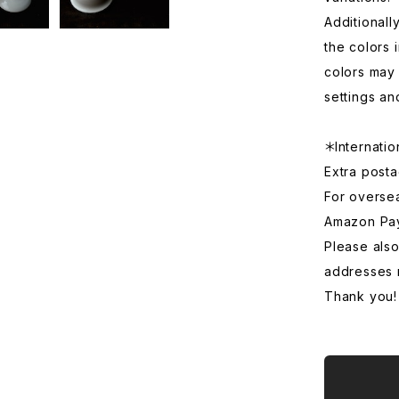
Additionall
the colors 
colors may 
settings an
＊Internatio
Extra posta
For overse
Amazon Pa
Please also
addresses 
Thank you!