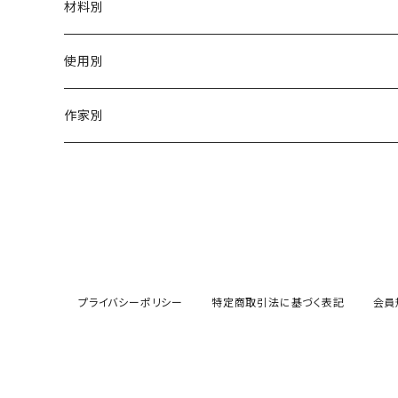
材料別
陶磁器
使用別
ガラス
茶壺 急须 土瓶
作家別
金属
耐火·耐热器
阿源
木·漆器
茶海
栾波
布・絲・植物繊維
蓋碗
相馬佳織
プライバシーポリシー
特定商取引法に基づく表記
会員
その他の雑貨
茶杯 · ぐい呑
もりあずさ
お茶
茶具零配
ワダコーヘー