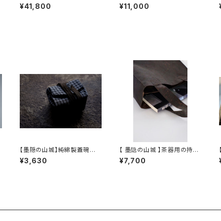
Caiyu】Platinum Decorati
ピッチャー / 【Takahiro Yah
¥41,800
¥11,000
on teapot
agi】Fair cup Katakuchi M
ilk pitcher
【墨隠の山城】純綿製蓋碗袋
【 墨隐の山城 】茶器用の持ち
内【 【 墨隐の山城 】香雲紗 植
手袋(香雲紗)
¥3,630
¥7,700
物染仕覆 めカップ袋 【 Ink &
Mountain Tea Atelier】Te
a Caddy Pouch】Pure Cot
ton Gaiwan Pouch