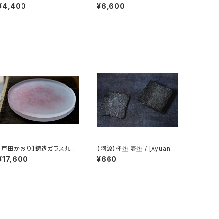
yashi 】tea pitcher
l Atelier 】Chinese teapot
¥4,400
¥6,600
【戸田かおり】鋳造ガラス丸皿
【阿源】杯垫 壶垫 / [Ayuan]
/ 【kaoritoda】Cast Glass
Cup coaster Teapot mat
¥17,600
¥660
Round Plate