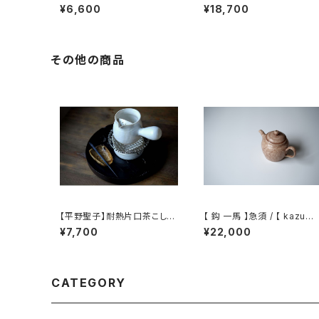
l Atelier 】Chinese teapot
lack Lacquer Tea Tray
¥6,600
¥18,700
その他の商品
【平野聖子】耐熱片口茶こしポ
【 鈎 一馬 】急須 / 【 kazuma
ット / 【Masako Hirano】He
magari 】teapot
¥7,700
¥22,000
at-resistant spout tea str
ainer pot
CATEGORY