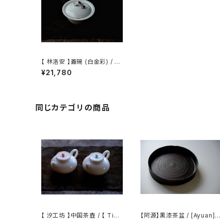
【 林洛安 】蓋碗 (白金彩) / 【
Lin Loann 】Gaiwan
¥21,780
同じカテゴリの商品
【 汐工坊 】中国茶壺 / 【 Tida
【阿源】黒漆茶盆 / [Ayuan] B