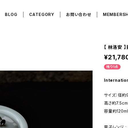
BLOG
CATEGORY
お問い合わせ
MEMBERSH
【 林洛安 】蓋
¥21,78
残り1点
Internatio
サイズ：径約9
高さ約7.5cm
容量約120m
電子レンジ : ×