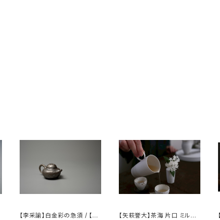
【李采諭】白金彩の急須 / 【Li
【矢萩誉大】茶海 片口 ミルク