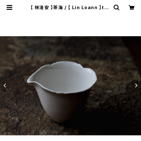
【 林洛安 】茶海 / 【 Lin Loann 】tea
pitcher | ichibutu