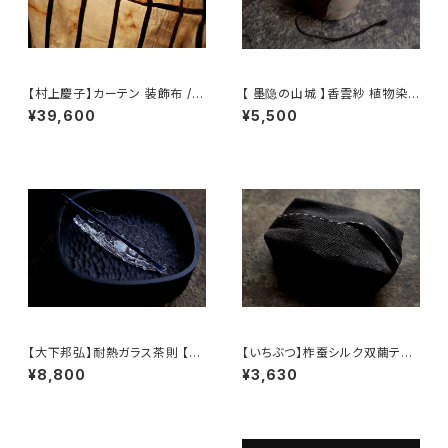
【村上慶子】カーテン 装飾布 /
【 墨隐の山城 】香雲紗 植物染
【sabi-nuno】tablecloth stol
仕覆 めカップ袋 【 Ink & Moun
¥39,600
¥5,500
e
tain Tea Atelier】Tea Cadd
y Pouch
【大下邦弘】耐熱ガラス茶則 【O
【いちぶつ】柞蚕シルク双繭ティ
shitaKunihiro】Tea Scoop
ッシュカバー【 ichibutu 】Tuss
¥8,800
¥3,630
ah Silk Tissue Case