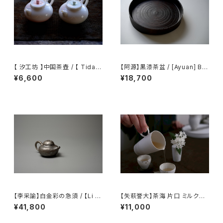
【 汐工坊 】中国茶壺 / 【 Tidal
【阿源】黒漆茶盆 / [Ayuan] Bla
Atelier 】Chinese teapot
ck Lacquer Tea Tray
¥6,600
¥18,700
【李采諭】白金彩の急須 / 【Li C
【矢萩誉大】茶海 片口 ミルクピ
aiyu】Platinum Decoration t
ッチャー / 【Takahiro Yahagi】
¥41,800
¥11,000
eapot
Fair cup Katakuchi Milk pit
cher