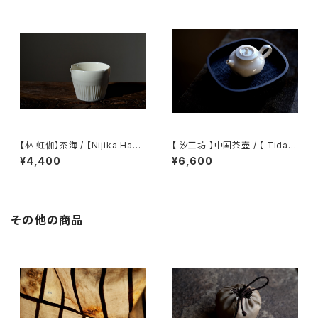
【林 虹伽】茶海 / 【Nijika Haya
【 汐工坊 】中国茶壺 / 【 Tidal
shi 】tea pitcher
Atelier 】Chinese teapot
¥4,400
¥6,600
その他の商品