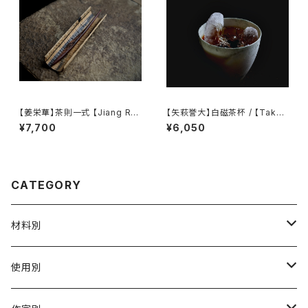
【姜栄華】茶則一式 【Jiang Ro
【矢萩誉大】白磁茶杯 / 【Takah
nghua】A complete tea tray
iro Yahagi】teacup
¥7,700
¥6,050
set
CATEGORY
材料別
陶磁器
使用別