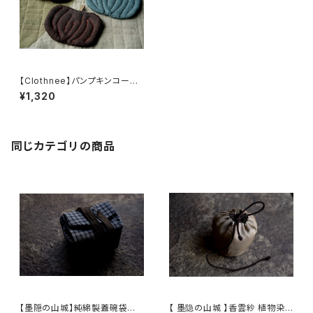
【Clothnee】パンプキンコース
ター / Pumpkin Coaster 8
¥1,320
同じカテゴリの商品
【墨隠の山城】純綿製蓋碗袋内【
【 墨隐の山城 】香雲紗 植物染