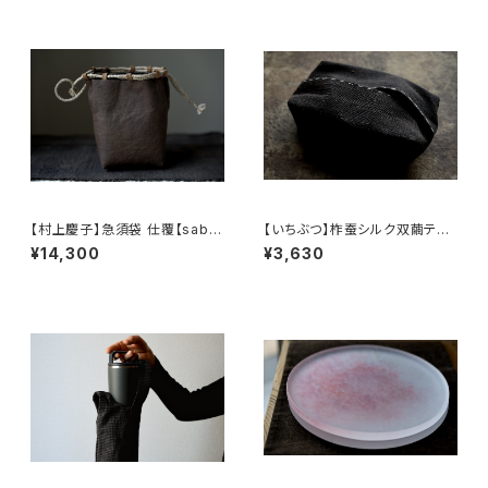
【村上慶子】急須袋 仕覆【sabi-
【いちぶつ】柞蚕シルク双繭ティ
nuno】teapot bag tea cadd
ッシュカバー【 ichibutu 】Tuss
¥14,300
¥3,630
y pouch
ah Silk Tissue Case