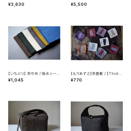
【 墨隐の山城 】香雲紗 植物染
仕覆 めカップ袋 【 Ink & Moun
¥3,630
¥5,500
仕覆 めカップ袋 【 Ink & Moun
tain Tea Atelier】Tea Cadd
tain Tea Atelier】Tea Cadd
y Pouch
y Pouch】Pure Cotton Gaiw
an Pouch
【いちぶつ】 茶巾布 / 吸水シート
【もりあずさ】茶壺敷 / 【Thistl
(カビが生えない)
e】Teapot Coaster
¥1,045
¥770