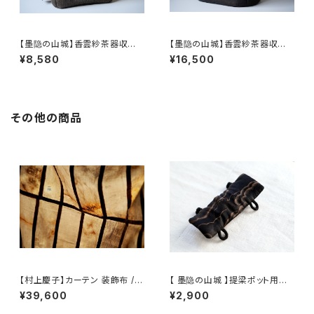
【墨隐の山城】香雲紗茶器収納
【墨隐の山城】香雲紗茶器収納
バッグ 「内袋分離式のアウトドア
バッグ 「内袋分離式のアウトドア
¥8,580
¥16,500
ティーバッグ」
ティーバッグ」
その他の商品
【村上慶子】カーテン 装飾布 /
【 墨隐の山城 】提梁ポット用の
【sabi-nuno】tablecloth stol
ホットマット
¥39,600
¥2,900
e