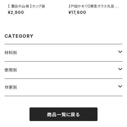
【 墨隐の山城 】カップ袋
【戸田かおり】鋳造ガラス丸皿 /
【kaoritoda】Cast Glass Rou
¥2,900
¥17,600
nd Plate
CATEGORY
材料別
陶磁器
使用別
ガラス
茶壺 急须 土瓶
作家別
金属
耐火·耐热器
阿源
商品一覧に戻る
木·漆器
茶海
栾波