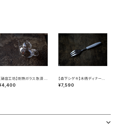
【硝音工坊】耐熱ガラス急須 【
【森下シゲキ】木柄ディナーフ
Shione Studio】Borosilica
ォーク /【Shigeki Morishit
¥4,400
¥7,590
te glass teapot
a】wooden-handle dinner
fork