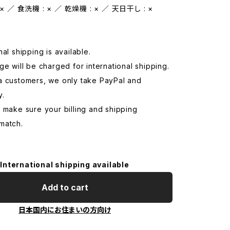
× ／ 食洗機 : × ／ 乾燥機 : × ／ 天日干し : ×
nal shipping is available.
ge will be charged for international shipping.
a customers, we only take PayPal and
y.
 make sure your billing and shipping
match.
International shipping available
Add to cart
日本国内にお住まいの方向け