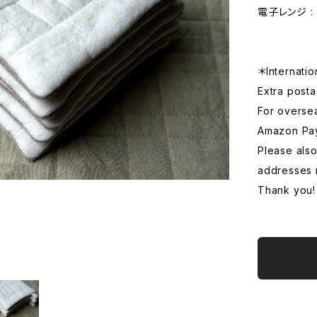
電子レンジ : 
＊Internatio
Extra posta
For overse
Amazon Pa
Please also
addresses 
Thank you!