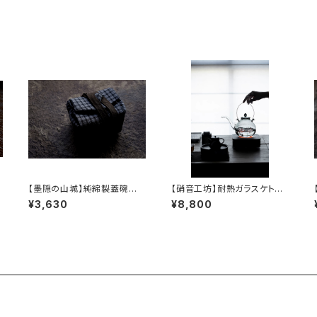
【墨隠の山城】純綿製蓋碗袋
【硝音工坊】耐熱ガラスケトル
h
内【 【 墨隐の山城 】香雲紗 植
【 Shione Studio】Heat-re
¥3,630
¥8,800
物染仕覆 めカップ袋 【 Ink &
sistant Glass Kettle
Mountain Tea Atelier】Te
a Caddy Pouch】Pure Cot
ton Gaiwan Pouch