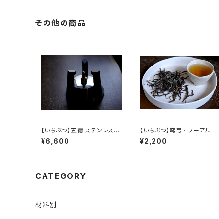
a Caddy Pouch】Pure Cot
ton Gaiwan Pouch
その他の商品
【いちぶつ】五德 ステンレス製
【いちぶつ】弯弓 · プーアル茶
アルコールランプ /【 ichibutu
（生茶） 【 ichibutu 】 Pu-er
¥6,600
¥2,200
】Trivet stainless steel al
Tea
cohol lamp
CATEGORY
材料別