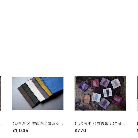
染
【いちぶつ】 茶巾布 / 吸水シー
【もりあずさ】茶壺敷 / 【Thist
ト (カビが生えない)
le】Teapot Coaster
¥1,045
¥770
C