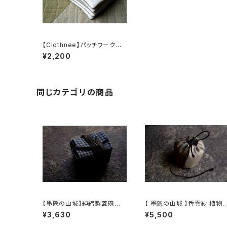
【Clothnee】パッチワークポ
ットマット / Patchwork Pot
¥2,200
Mat 6
同じカテゴリの商品
【墨隠の山城】純綿製蓋碗袋
【 墨隐の山城 】香雲紗 植物
内【 【 墨隐の山城 】香雲紗 植
仕覆 めカップ袋 【 Ink & Mo
¥3,630
¥5,500
物染仕覆 めカップ袋 【 Ink &
untain Tea Atelier】Tea 
Mountain Tea Atelier】Te
addy Pouch