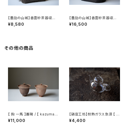
【墨隐の山城】香雲紗茶器収納
【墨隐の山城】香雲紗茶器収納
バッグ 「内袋分離式のアウトドア
バッグ 「内袋分離式のアウトドア
¥8,580
¥16,500
ティーバッグ」
ティーバッグ」
その他の商品
【 鈎 一馬 】蓋碗 / 【 kazuma
【硝音工坊】耐熱ガラス急須 【 S
magari 】Gaiwan
hione Studio】Borosilicate
¥11,000
¥4,400
glass teapot