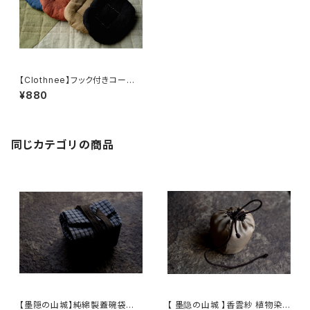
【Clothnee】フック付きコースタ
ー / Coaster with Hook 5
¥880
同じカテゴリの商品
【墨隠の山城】純綿製蓋碗袋内【
【 墨隐の山城 】香雲紗 植物染