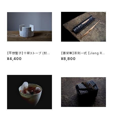
【平野聖子】十草ストーブ (耐熱)
【姜栄華】茶則一式 【Jiang Ro
/ 【Masako Hirano】Stove (H
nghua】A complete tea tray
¥4,400
¥8,800
eat-resistant)
set