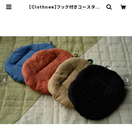
【Clothnee】フック付きコースター /
Coaster with Hook 5 | ichibut
u