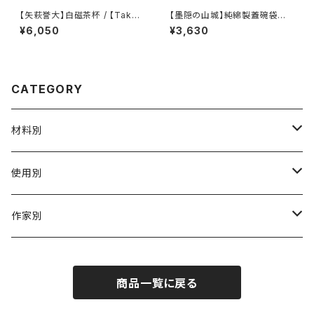
【矢萩誉大】白磁茶杯 / 【Takah
【墨隠の山城】純綿製蓋碗袋内【
iro Yahagi】teacup
【 墨隐の山城 】香雲紗 植物染
¥6,050
¥3,630
仕覆 めカップ袋 【 Ink & Moun
tain Tea Atelier】Tea Cadd
y Pouch】Pure Cotton Gaiw
an Pouch
CATEGORY
材料別
陶磁器
使用別
ガラス
茶壺 急须 土瓶
作家別
金属
耐火·耐热器
阿源
商品一覧に戻る
木·漆器
茶海
栾波