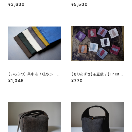
【 墨隐の山城 】香雲紗 植物染
仕覆 めカップ袋 【 Ink & Moun
¥3,630
¥5,500
仕覆 めカップ袋 【 Ink & Moun
tain Tea Atelier】Tea Cadd
tain Tea Atelier】Tea Cadd
y Pouch
y Pouch】Pure Cotton Gaiw
an Pouch
【いちぶつ】 茶巾布 / 吸水シート
【もりあずさ】茶壺敷 / 【Thistl
(カビが生えない)
e】Teapot Coaster
¥1,045
¥770