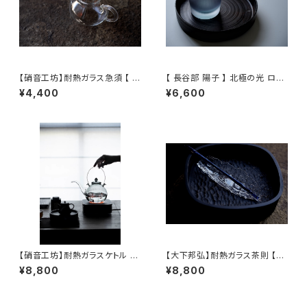
【硝音工坊】耐熱ガラス急須 【 S
【 長谷部 陽子 】 北極の光 ロッ
hione Studio】Borosilicate
クグラス / 【 Yoko Hasebe 】
¥4,400
¥6,600
glass teapot
Whisky Tumbler
【硝音工坊】耐熱ガラスケトル 【
【大下邦弘】耐熱ガラス茶則 【O
Shione Studio】Heat-resist
shitaKunihiro】Tea Scoop
¥8,800
¥8,800
ant Glass Kettle