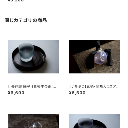
同じカテゴリの商品
【 長谷部 陽子 】真夜中の雨 ロ
【いちぶつ】五徳・耐熱ガラスアル
ックグラス / 【 Yoko Hasebe
コールランプ 一式 /【 ichibutu
¥6,600
¥6,600
】Whisky Tumbler
】Trivet & Heat-resistant Gl
ass Alcohol Lamp Set