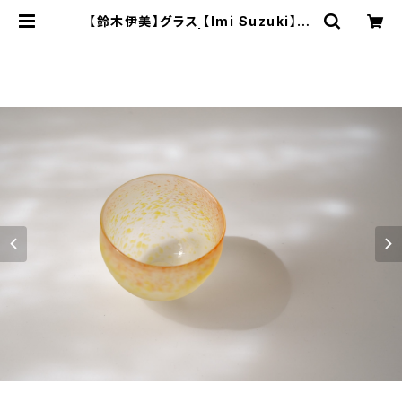
【鈴木伊美】グラス 【Imi Suzuki】Gl
ass cup | ichibutu