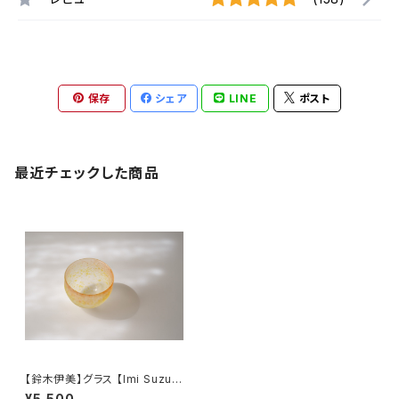
保存
シェア
LINE
ポスト
最近チェックした商品
【鈴木伊美】グラス 【Imi Suzuk
i】Glass cup
¥5,500