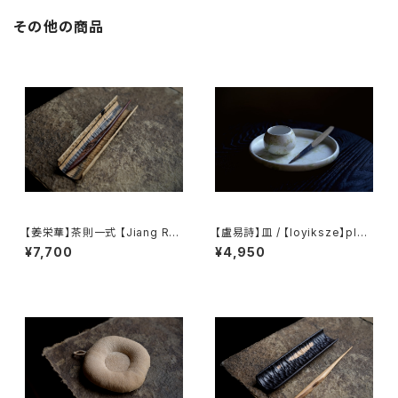
その他の商品
【姜栄華】茶則一式 【Jiang Ro
【盧易詩】皿 / 【loyiksze】plat
nghua】A complete tea tray
e
¥7,700
¥4,950
set