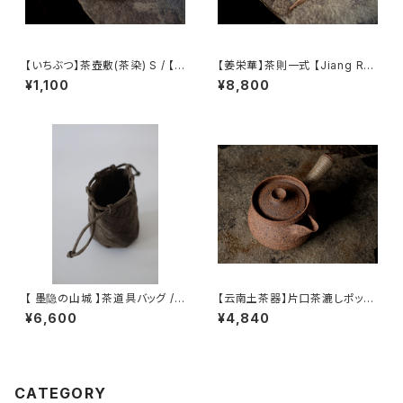
【いちぶつ】茶壺敷(茶染) S / 【Ic
【姜栄華】茶則一式 【Jiang Ro
hibutu】Teapot Coaster S
nghua】A complete tea tray
¥1,100
¥8,800
set
【 墨隐の山城 】茶道具バッグ /
【云南土茶器】片口茶漉しポット
Tea Utensil Bag
/ 【Yunnan Earthenware】 Te
¥6,600
¥4,840
a Strainer Pot
CATEGORY