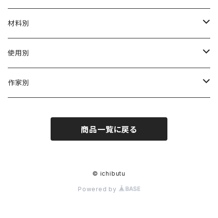
材料別
陶磁器
使用別
ガラス
茶壺 急须 土瓶
作家別
金属
耐火·耐热器
阿源
商品一覧に戻る
木·漆器
茶海
栾波
布・絲・植物繊維
蓋碗
相馬佳織
© ichibutu
Powered by
その他の雑貨
茶杯 · ぐい呑
もりあずさ