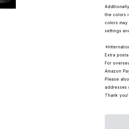
Additionall
the colors 
colors may 
settings an
＊Internatio
Extra posta
For overse
Amazon Pa
Please also
addresses 
Thank you!