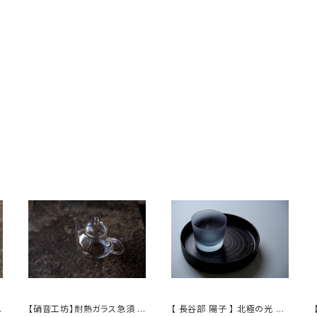
ア
【硝音工坊】耐熱ガラス急須 【
【 長谷部 陽子 】 北極の光 ロ