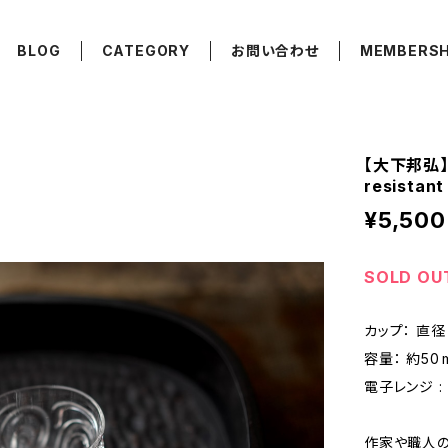
BLOG
CATEGORY
お問い合わせ
MEMBERSH
【大下邦弘】耐
resistant
¥5,500
SOLD OU
カップ： 直径 4
容量： 約50 
電子レンジ : 
作家や職人の