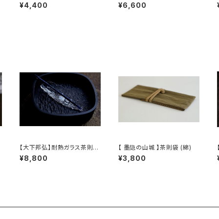
b
Shione Studio】Borosilica
ックグラス / 【 Yoko Haseb
¥4,400
¥6,600
te glass teapot
e 】Whisky Tumbler
【大下邦弘】耐熱ガラス茶則
【 墨隐の山城 】茶則袋 (綿)
【OshitaKunihiro】Tea Sco
¥8,800
¥3,800
op
】T