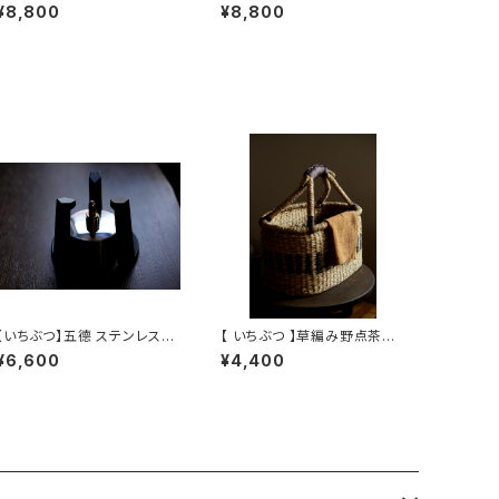
【 Shione Studio】Heat-re
【OshitaKunihiro】Tea Sco
¥8,800
¥8,800
sistant Glass Kettle
op
【いちぶつ】五德 ステンレス製
【 いちぶつ 】草編み野点茶籠
アルコールランプ /【 ichibutu
（アルコールランプの風よけと
¥6,600
¥4,400
rivet stainless steel al
してもお使いいただけます）
cohol lamp