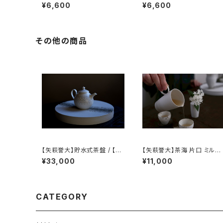
ロックグラス / 【 Yoko Hase
ルコールランプ 一式 /【 ichi
¥6,600
¥6,600
be 】Whisky Tumbler
utu 】Trivet & Heat-resist
ant Glass Alcohol Lamp
Set
その他の商品
【矢萩誉大】貯水式茶盤 / 【Ta
【矢萩誉大】茶海 片口 ミルク
kahiro Yahagi】Water-Res
ピッチャー / 【Takahiro Yah
¥33,000
¥11,000
ervoir Tea Tray
agi】Fair cup Katakuchi M
ilk pitcher
CATEGORY