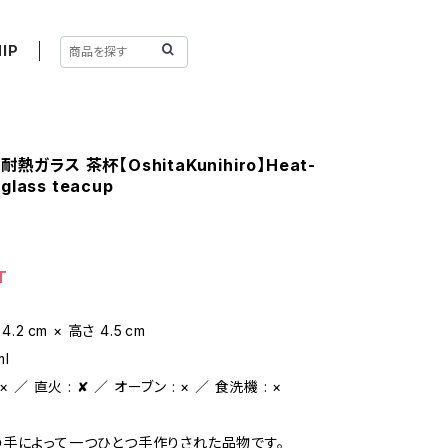
IP
熱ガラス 茶杯【OshitaKunihiro】Heat-
 glass teacup
T
.2 cm × 高さ 4.5 cm
ml
× ／ 直火 : ✘ ／ オーブン : × ／ 食洗機 : ×
手によって一つひとつ手作りされた品物です。