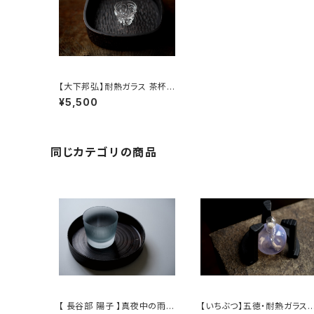
【大下邦弘】耐熱ガラス 茶杯
【OshitaKunihiro】Heat-re
¥5,500
sistant glass teacup
同じカテゴリの商品
【 長谷部 陽子 】真夜中の雨
【いちぶつ】五徳・耐熱ガラス