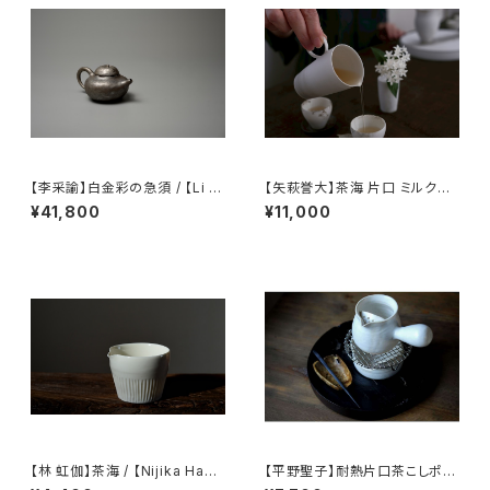
【李采諭】白金彩の急須 / 【Li C
【矢萩誉大】茶海 片口 ミルクピ
aiyu】Platinum Decoration t
ッチャー / 【Takahiro Yahagi】
¥41,800
¥11,000
eapot
Fair cup Katakuchi Milk pit
cher
【林 虹伽】茶海 / 【Nijika Haya
【平野聖子】耐熱片口茶こしポッ
shi 】tea pitcher
ト / 【Masako Hirano】Heat-r