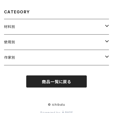
CATEGORY
材料別
陶磁器
使用別
ガラス
茶壺 急须 土瓶
作家別
金属
耐火·耐热器
阿源
商品一覧に戻る
木·漆器
茶海
栾波
布・絲・植物繊維
蓋碗
相馬佳織
© ichibutu
Powered by