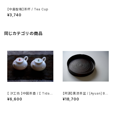
【中島智靖】茶杯 / Tea Cup
¥3,740
同じカテゴリの商品
【 汐工坊 】中国茶壺 / 【 Tidal
【阿源】黒漆茶盆 / [Ayuan] Bla
Atelier 】Chinese teapot
ck Lacquer Tea Tray
¥6,600
¥18,700