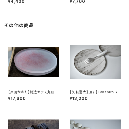
¥4,400
¥7,700
esistant spout tea strainer
pot
その他の商品
【戸田かおり】鋳造ガラス丸皿 /
【矢萩誉大】皿 / 【Takahiro Ya
【kaoritoda】Cast Glass Rou
hagi】plate
¥17,600
¥13,200
nd Plate