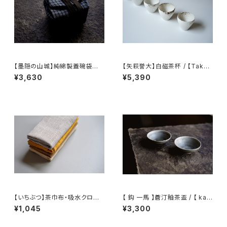
【墨隠の山城】純綿製蓋碗袋内【
【矢萩誉大】白磁茶杯 / 【Takah
【 墨隐の山城 】香雲紗 植物染
iro 】Yahagiteacup
¥3,630
¥5,390
仕覆 めカップ袋 【 Ink & Moun
tain Tea Atelier】Tea Cadd
y Pouch】Pure Cotton Gaiw
an Pouch
【いちぶつ】茶巾布・吸水クロス
【 鈎 一馬 】蒼汀釉茶盃 / 【 kaz
｜速乾・カビが生えにくい
uma magari 】Teacup
¥1,045
¥3,300