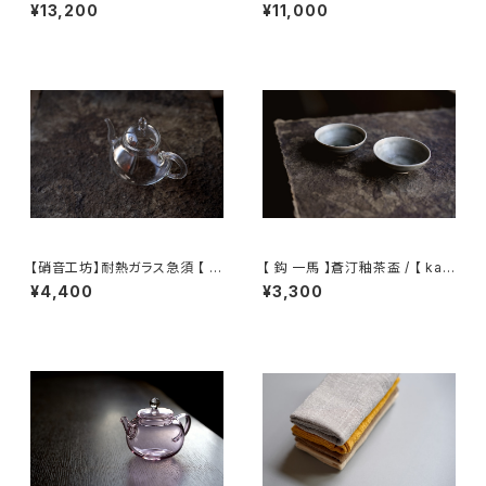
hagi】plate
magari 】Gaiwan
¥13,200
¥11,000
【硝音工坊】耐熱ガラス急須 【 S
【 鈎 一馬 】蒼汀釉茶盃 / 【 kaz
hione Studio】Borosilicate
uma magari 】Teacup
¥4,400
¥3,300
glass teapot