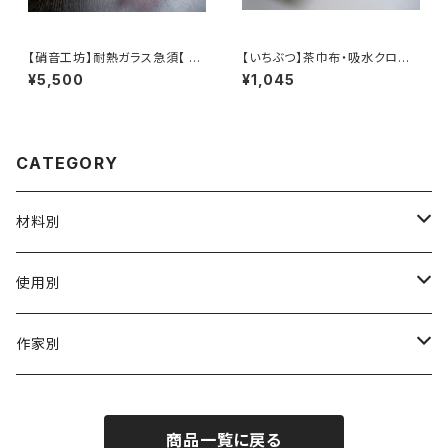
【硝音工坊】耐熱ガラス急須【 Sh
【いちぶつ】茶巾布・吸水クロス
ione Studio】Borosilicate g
｜速乾・カビが生えにくい
¥5,500
¥1,045
lass teapot
CATEGORY
材料別
陶磁器
使用別
ガラス
茶壺 急须 土瓶
作家別
金属
耐火·耐热器
阿源
商品一覧に戻る