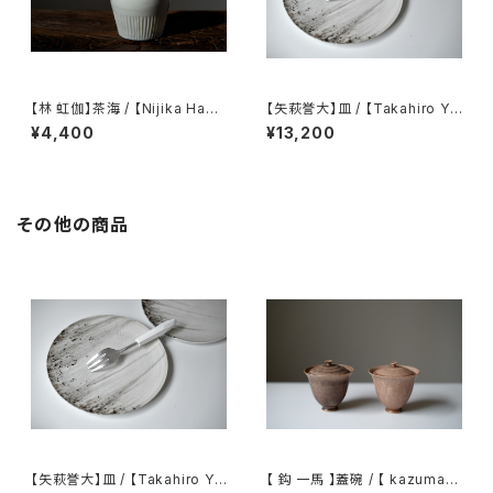
【林 虹伽】茶海 / 【Nijika Haya
【矢萩誉大】皿 / 【Takahiro Ya
shi 】tea pitcher
hagi】plate
¥4,400
¥13,200
その他の商品
【矢萩誉大】皿 / 【Takahiro Ya
【 鈎 一馬 】蓋碗 / 【 kazuma