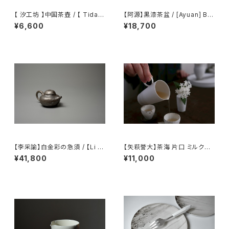
【 汐工坊 】中国茶壺 / 【 Tidal
【阿源】黒漆茶盆 / [Ayuan] Bla
Atelier 】Chinese teapot
ck Lacquer Tea Tray
¥6,600
¥18,700
【李采諭】白金彩の急須 / 【Li C
【矢萩誉大】茶海 片口 ミルクピ
aiyu】Platinum Decoration t
ッチャー / 【Takahiro Yahagi】
¥41,800
¥11,000
eapot
Fair cup Katakuchi Milk pit
cher