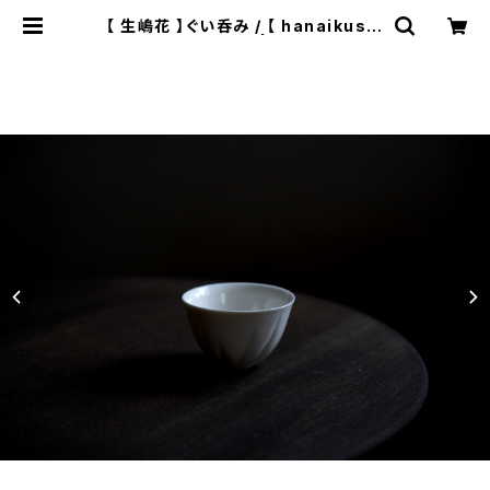
【 生嶋花 】ぐい呑み / 【 hanaikushi
ma】Tea Cup | ichibutu