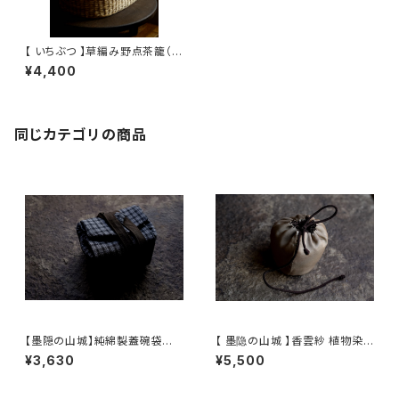
【 いちぶつ 】草編み野点茶籠（ア
ルコールランプの風よけとしても
¥4,400
お使いいただけます）
同じカテゴリの商品
【墨隠の山城】純綿製蓋碗袋内【
【 墨隐の山城 】香雲紗 植物染
【 墨隐の山城 】香雲紗 植物染
仕覆 めカップ袋 【 Ink & Moun
¥3,630
¥5,500
仕覆 めカップ袋 【 Ink & Moun
tain Tea Atelier】Tea Cadd
tain Tea Atelier】Tea Cadd
y Pouch
y Pouch】Pure Cotton Gaiw