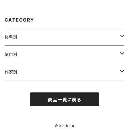
CATEGORY
材料別
陶磁器
使用別
ガラス
茶壺 急须 土瓶
作家別
金属
耐火·耐热器
阿源
商品一覧に戻る
木·漆器
茶海
栾波
布・絲・植物繊維
蓋碗
相馬佳織
© ichibutu