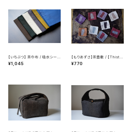
an Pouch
【いちぶつ】 茶巾布 / 吸水シート
【もりあずさ】茶壺敷 / 【Thistl
(カビが生えない)
e】Teapot Coaster
¥1,045
¥770