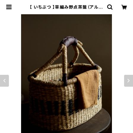
【 いちぶつ 】草編み野点茶籠（アルコ
ールランプの風よけとしてもお使いい
ただけます） | ichibutu