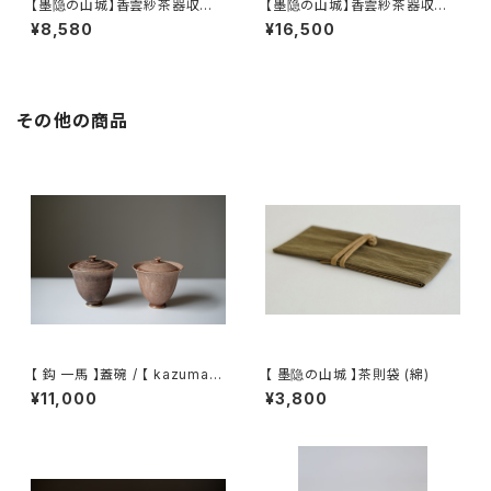
【墨隐の山城】香雲紗茶器収納
【墨隐の山城】香雲紗茶器収納
バッグ 「内袋分離式のアウトドア
バッグ 「内袋分離式のアウトドア
¥8,580
¥16,500
ティーバッグ」
ティーバッグ」
その他の商品
【 鈎 一馬 】蓋碗 / 【 kazuma
【 墨隐の山城 】茶則袋 (綿)
magari 】Gaiwan
¥11,000
¥3,800