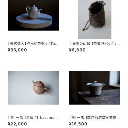
【矢萩誉大】貯水式茶盤 / 【Tak
【 墨隐の山城 】茶道具バッグ /
ahiro Yahagi】Water-Reser
Tea Utensil Bag
¥33,000
¥6,600
voir Tea Tray
【 鈎 一馬 】急須 / 【 kazuma
【 鈎 一馬 】蒼汀釉唐草文蓋碗 /
magari 】teapot
【 kazuma magari 】Gaiwan
¥22,000
¥16,500