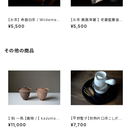
【お茶】 寿眉白茶 / Wildernes
【お茶 鳳凰単叢 】 老叢蜜蘭香 /
s White Tea
雪片大烏葉
¥5,500
¥5,500
その他の商品
【 鈎 一馬 】蓋碗 / 【 kazuma
【平野聖子】耐熱片口茶こしポッ
magari 】Gaiwan
ト / 【Masako Hirano】Heat-r
¥11,000
¥7,700
esistant spout tea strainer