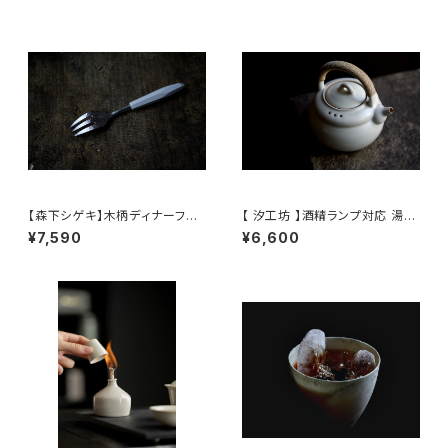
pot
【森下シゲキ】木柄ディナーフォ
【 汐工坊 】酒精ランプ対応 湯沸
ーク /【Shigeki Morishita】w
かしケトル / 【 Tidal Atelier 】
¥7,590
¥6,600
ooden-handle dinner fork
Handled teapot