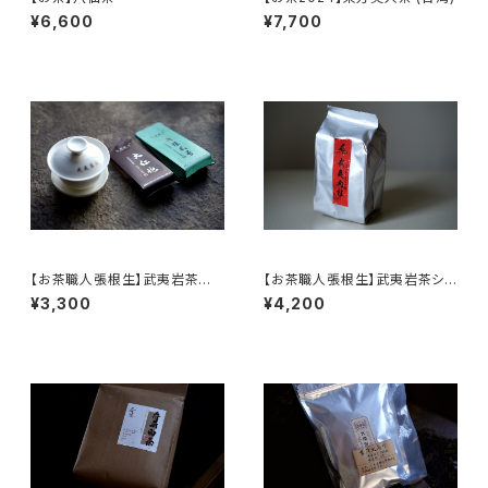
¥6,600
¥7,700
【お茶職人張根生】武夷岩茶用
【お茶職人張根生】武夷岩茶シリ
標準蓋碗と大紅袍・武夷肉桂の
ーズ: 武夷肉桂茶 (足火炭焙)
¥3,300
¥4,200
セット