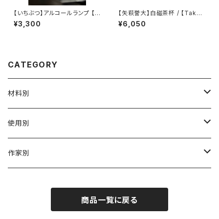
【いちぶつ】アルコールランプ 【 i
【矢萩誉大】白磁茶杯 / 【Takah
chibutu 】Alcohol Lamp
iro Yahagi】teacup
¥3,300
¥6,050
CATEGORY
材料別
陶磁器
使用別
ガラス
茶壺 急须 土瓶
作家別
金属
耐火·耐热器
阿源
商品一覧に戻る
木·漆器
茶海
栾波