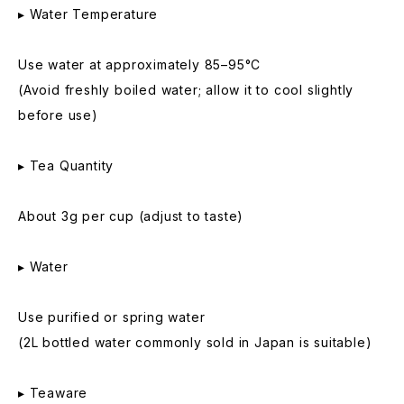
▸ Water Temperature
Use water at approximately 85–95°C
(Avoid freshly boiled water; allow it to cool slightly
before use)
▸ Tea Quantity
About 3g per cup (adjust to taste)
▸ Water
Use purified or spring water
(2L bottled water commonly sold in Japan is suitable)
▸ Teaware