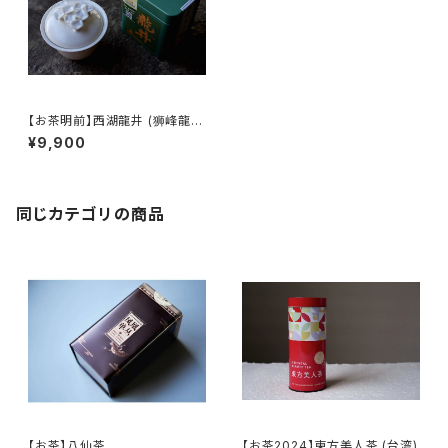
【お茶明前】西湖龍井 (狮峰龍
井)
¥9,900
同じカテゴリの商品
【お茶】八仙茶
【お茶2024】東方美人茶 (台湾)