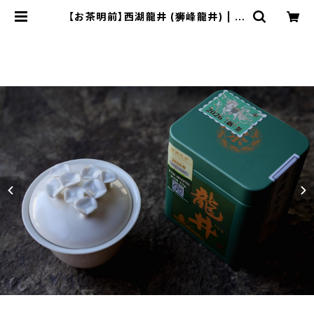
【お茶明前】西湖龍井 (狮峰龍井) | ic
hibutu