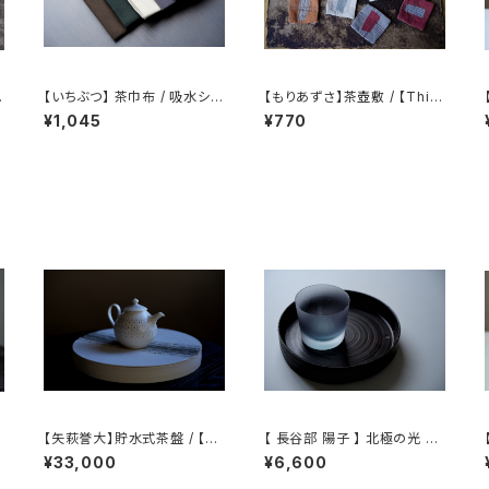
染
【いちぶつ】 茶巾布 / 吸水シー
【もりあずさ】茶壺敷 / 【Thist
ト (カビが生えない)
le】Teapot Coaster
¥1,045
¥770
C
【矢萩誉大】貯水式茶盤 / 【Ta
【 長谷部 陽子 】 北極の光 ロ
kahiro Yahagi】Water-Res
ックグラス / 【 Yoko Haseb
¥33,000
¥6,600
ervoir Tea Tray
e 】Whisky Tumbler