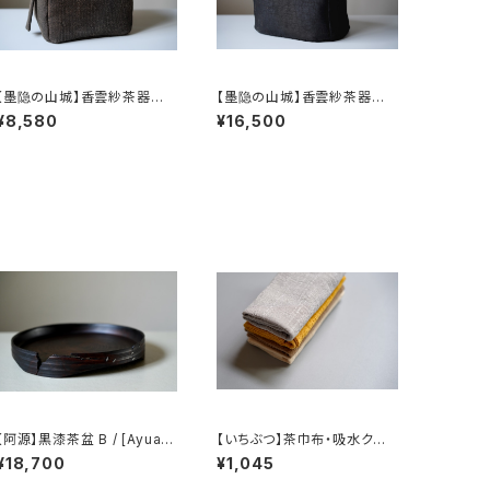
【墨隐の山城】香雲紗茶器収
【墨隐の山城】香雲紗茶器収
納バッグ 「内袋分離式のアウ
納バッグ 「内袋分離式のアウ
¥8,580
¥16,500
トドアティーバッグ」
トドアティーバッグ」
【阿源】黒漆茶盆 B / [Ayuan]
【いちぶつ】茶巾布・吸水クロ
Black Lacquer Tea Tray
ス｜速乾・カビが生えにくい
¥18,700
¥1,045
B