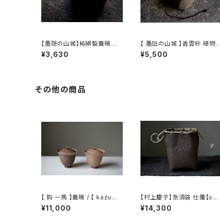
【墨隠の山城】純綿製蓋碗袋
【 墨隐の山城 】香雲紗 植物
内【 【 墨隐の山城 】香雲紗 植
仕覆 めカップ袋 【 Ink & Mo
¥3,630
¥5,500
物染仕覆 めカップ袋 【 Ink &
untain Tea Atelier】Tea 
Mountain Tea Atelier】Te
addy Pouch
a Caddy Pouch】Pure Cot
ton Gaiwan Pouch
その他の商品
【 鈎 一馬 】蓋碗 / 【 kazuma
【村上慶子】急須袋 仕覆【sab
magari 】Gaiwan
i-nuno】teapot bag tea c
¥11,000
¥14,300
addy pouch