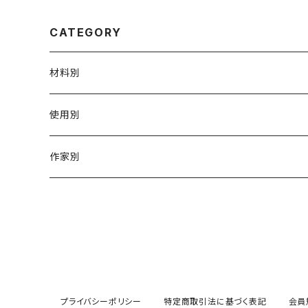
CATEGORY
材料別
陶磁器
使用別
ガラス
茶壺 急须 土瓶
作家別
金属
耐火·耐热器
阿源
木·漆器
茶海
栾波
布・絲・植物繊維
蓋碗
相馬佳織
プライバシーポリシー
特定商取引法に基づく表記
会員