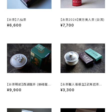
【お茶】八仙茶
【お茶2024】東方美人茶 (台湾)
¥6,600
¥7,700
【お茶明前】西湖龍井 (狮峰龍
【お茶職人張根生】武夷岩茶用
井)
標準蓋碗と大紅袍・武夷肉桂の
¥9,900
¥3,300
セット