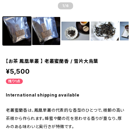
1
/6
【お茶 鳳凰単叢 】 老叢蜜蘭香 / 雪片大烏葉
¥5,500
残り1点
International shipping available
老叢蜜蘭香は、鳳凰単叢の代表的な香型のひとつで、樹齢の高い
茶樹から作られます。蜂蜜や蘭の花を思わせる香りが重なり、厚
みのある味わいと奥行きが特徴です。