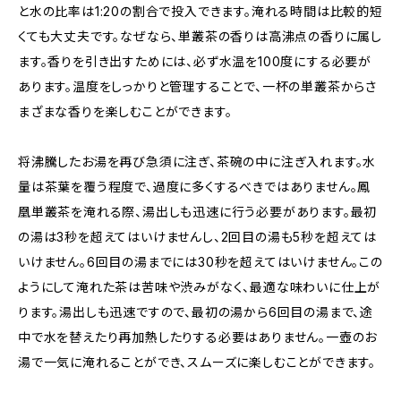
と水の比率は1:20の割合で投入できます。淹れる時間は比較的短
くても大丈夫です。なぜなら、単叢茶の香りは高沸点の香りに属し
ます。香りを引き出すためには、必ず水温を100度にする必要が
あります。温度をしっかりと管理することで、一杯の単叢茶からさ
まざまな香りを楽しむことができます。
将沸騰したお湯を再び急須に注ぎ、茶碗の中に注ぎ入れます。水
量は茶葉を覆う程度で、過度に多くするべきではありません。鳳
凰単叢茶を淹れる際、湯出しも迅速に行う必要があります。最初
の湯は3秒を超えてはいけませんし、2回目の湯も5秒を超えては
いけません。6回目の湯までには30秒を超えてはいけません。この
ようにして淹れた茶は苦味や渋みがなく、最適な味わいに仕上が
ります。湯出しも迅速ですので、最初の湯から6回目の湯まで、途
中で水を替えたり再加熱したりする必要はありません。一壺のお
湯で一気に淹れることができ、スムーズに楽しむことができます。