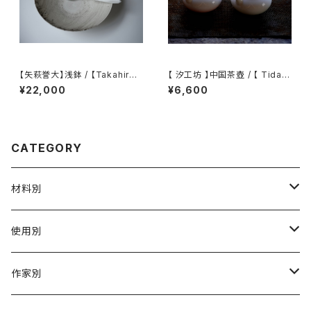
【矢萩誉大】浅鉢 / 【Takahiro
【 汐工坊 】中国茶壺 / 【 Tidal
Yahagi】Shallow bowl
Atelier 】Chinese teapot
¥22,000
¥6,600
CATEGORY
材料別
陶磁器
使用別
ガラス
茶壺 急须 土瓶
作家別