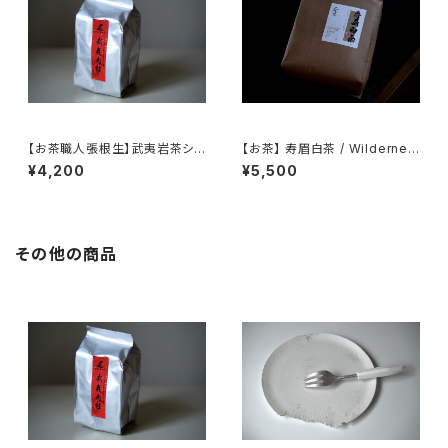
【お茶職人張根生】武夷岩茶シリ
【お茶】 寿眉白茶 / Wildernes
ーズ: 武夷肉桂茶 (足火炭焙)
s White Tea
¥4,200
¥5,500
その他の商品