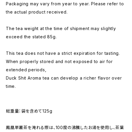
Packaging may vary from year to year. Please refer to
the actual product received.
The tea weight at the time of shipment may slightly
exceed the stated 85g.
This tea does not have a strict expiration for tasting.
When properly stored and not exposed to air for
extended periods,
Duck Shit Aroma tea can develop a richer flavor over
time.
総重量：袋を含めて125g
鳳凰単叢茶を淹れる際は、100度の沸騰したお湯を使用し、茶葉