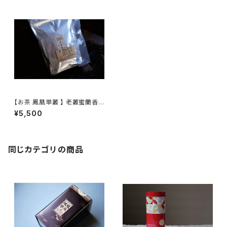
【お茶 鳳凰単叢 】 老叢蜜蘭香 /
雪片大烏葉
¥5,500
同じカテゴリの商品