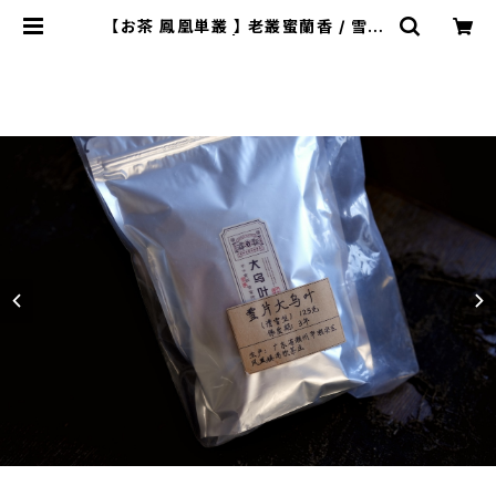
【お茶 鳳凰単叢 】 老叢蜜蘭香 / 雪片
大烏葉 | ichibutu