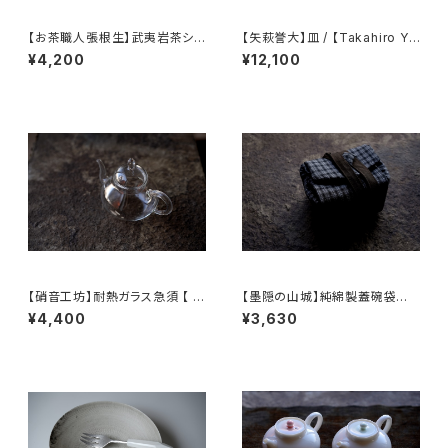
【お茶職人張根生】武夷岩茶シリ
【矢萩誉大】皿 / 【Takahiro Ya
ーズ: 武夷肉桂茶 (足火炭焙)
hagi】plate
¥4,200
¥12,100
【硝音工坊】耐熱ガラス急須 【 S
【墨隠の山城】純綿製蓋碗袋内【
hione Studio】Borosilicate
【 墨隐の山城 】香雲紗 植物染
¥4,400
¥3,630
glass teapot
仕覆 めカップ袋 【 Ink & Moun
tain Tea Atelier】Tea Cadd
y Pouch】Pure Cotton Gaiw
an Pouch