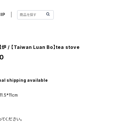
IP
 / 【Taiwan Luan Bo】tea stove
0
nal shipping available
.5*11cm
ってください。