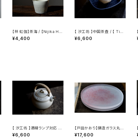
【林 虹伽】茶海 / 【Nijika Ha
【 汐工坊 】中国茶壺 / 【 Tida
yashi 】tea pitcher
l Atelier 】Chinese teapot
¥4,400
¥6,600
【 汐工坊 】酒精ランプ対応 湯
【戸田かおり】鋳造ガラス丸皿
沸かしケトル / 【 Tidal Ateli
/ 【kaoritoda】Cast Glass
¥6,600
¥17,600
er 】Handled teapot
Round Plate