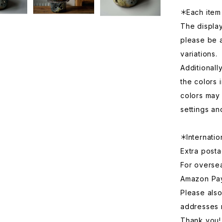
＊Each item 
The displa
please be 
variations.
Additionall
the colors 
colors may 
settings an
＊Internatio
Extra posta
For overse
Amazon Pa
Please also
addresses 
Thank you!