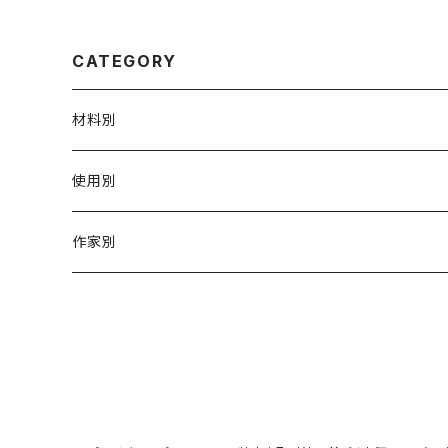
CATEGORY
材料別
陶磁器
使用別
ガラス
茶壺 急须 土瓶
作家別
金属
耐火·耐热器
阿源
木·漆器
茶海
栾波
布・絲・植物繊維
蓋碗
相馬佳織