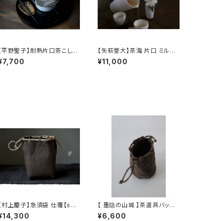
【平野聖子】耐熱片口茶こしポ
【矢萩誉大】茶海 片口 ミルク
ット / 【Masako Hirano】He
ピッチャー / 【Takahiro Yah
¥7,700
¥11,000
at-resistant spout tea str
agi】Fair cup Katakuchi M
ainer pot
ilk pitcher
【村上慶子】急須袋 仕覆【sab
【 墨隐の山城 】茶道具バッグ /
i-nuno】teapot bag tea c
Tea Utensil Bag
¥14,300
¥6,600
addy pouch