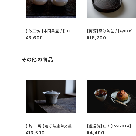
【 汐工坊 】中国茶壺 / 【 Tida
【阿源】黒漆茶盆 / [Ayuan] B
l Atelier 】Chinese teapot
lack Lacquer Tea Tray
¥6,600
¥18,700
その他の商品
【 鈎 一馬 】蒼汀釉唐草文蓋碗
【盧易詩】皿 / 【loyiksze】pl
/ 【 kazuma magari 】Gaiw
ate
¥16,500
¥4,400
an