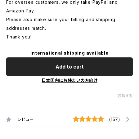
For oversea customers, we only take PayPal and
Amazon Pay.
Please also make sure your billing and shipping
addresses match.
Thank you!
International shipping available
Add to cart
日本国内にお住まいの方向け
通報する
レビュー
(157)