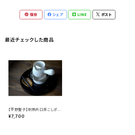
保存
シェア
LINE
ポスト
最近チェックした商品
【平野聖子】耐熱片口茶こしポッ
ト / 【Masako Hirano】Heat-r
¥7,700
esistant spout tea strainer
pot