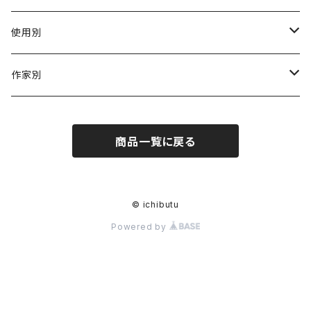
陶磁器
使用別
ガラス
茶壺 急须 土瓶
作家別
金属
耐火·耐热器
阿源
商品一覧に戻る
木·漆器
茶海
栾波
布・絲・植物繊維
蓋碗
相馬佳織
© ichibutu
Powered by
その他の雑貨
茶杯 · ぐい呑
もりあずさ
お茶
茶具零配
ワダコーヘー