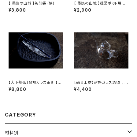
【 墨隐の山城 】茶則袋 (綿)
【 墨隐の山城 】提梁ポット用の
ホットマット
¥3,800
¥2,900
【大下邦弘】耐熱ガラス茶則 【O
【硝音工坊】耐熱ガラス急須 【 S
shitaKunihiro】Tea Scoop
hione Studio】Borosilicate
¥8,800
¥4,400
glass teapot
CATEGORY
材料別