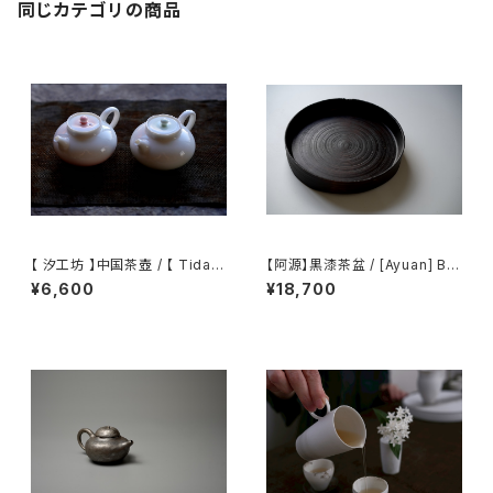
同じカテゴリの商品
【 汐工坊 】中国茶壺 / 【 Tidal
【阿源】黒漆茶盆 / [Ayuan] Bla
Atelier 】Chinese teapot
ck Lacquer Tea Tray
¥6,600
¥18,700