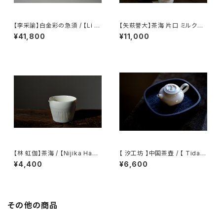
【李采諭】白金彩の急須 / 【Li C
【矢萩誉大】茶海 片口 ミルクピ
aiyu】Platinum Decoration t
ッチャー / 【Takahiro Yahagi】
¥41,800
¥11,000
eapot
Fair cup Katakuchi Milk pit
cher
【林 虹伽】茶海 / 【Nijika Haya
【 汐工坊 】中国茶壺 / 【 Tidal
shi 】tea pitcher
Atelier 】Chinese teapot
¥4,400
¥6,600
その他の商品