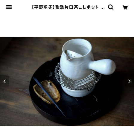
【平野聖子】耐熱片口茶こしポット /
【Masako Hirano】Heat-resist
ant spout tea strainer pot | ic
hibutu