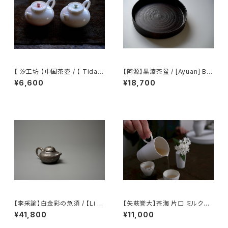
【 汐工坊 】中国茶壺 / 【 Tidal
【阿源】黒漆茶盆 / [Ayuan] Bla
Atelier 】Chinese teapot
ck Lacquer Tea Tray
¥6,600
¥18,700
【李采諭】白金彩の急須 / 【Li C
【矢萩誉大】茶海 片口 ミルクピ
aiyu】Platinum Decoration t
ッチャー / 【Takahiro Yahagi】
¥41,800
¥11,000
eapot
Fair cup Katakuchi Milk pit
cher