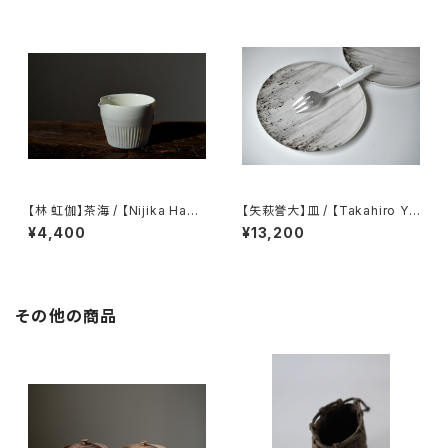
【林 虹伽】茶海 / 【Nijika Haya
【矢萩誉大】皿 / 【Takahiro Ya
shi 】tea pitcher
hagi】plate
¥4,400
¥13,200
その他の商品