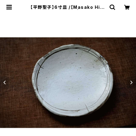
【平野聖子】6寸皿 /【Masako Hira
no】6-inch plate | ichibutu