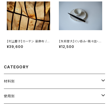
【村上慶子】カーテン 装飾布 /
【矢萩誉大】ぐい呑み・銘々皿・菓
【sabi-nuno】tablecloth stol
子切 / 【Takahiro 】Sake Cu
¥39,600
¥12,500
e
p, Plate & Japanese Sweet
Knife Set
CATEGORY
材料別
陶磁器
使用別