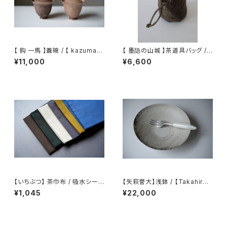
【 鈎 一馬 】蓋碗 / 【 kazuma
【 墨隐の山城 】茶道具バッグ /
magari 】Gaiwan
Tea Utensil Bag
¥11,000
¥6,600
【いちぶつ】 茶巾布 / 吸水シート
【矢萩誉大】浅鉢 / 【Takahiro
(カビが生えない)
Yahagi】Shallow bowl
¥1,045
¥22,000