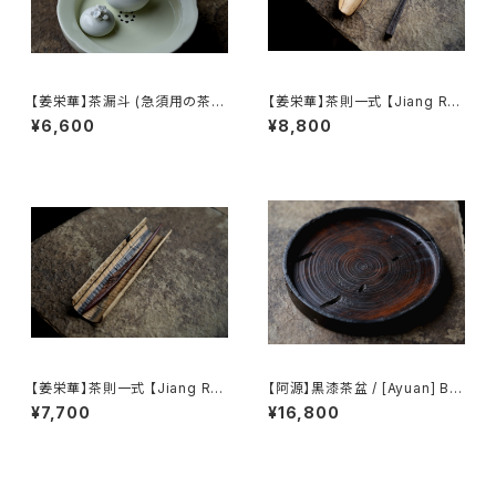
【姜栄華】茶漏斗 (急須用の茶葉
【姜栄華】茶則一式 【Jiang Ro
じょうご) / 【Jiang Ronghua】
nghua】A complete tea tray
¥6,600
¥8,800
Tea Funnel
set
【姜栄華】茶則一式 【Jiang Ro
【阿源】黒漆茶盆 / [Ayuan] Bla
nghua】A complete tea tray
ck Lacquer Tea Tray
¥7,700
¥16,800
set