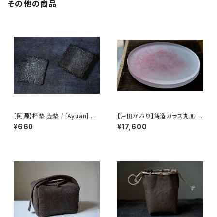
その他の商品
【阿源】杯垫 壶垫 / [Ayuan] Cu
【戸田かおり】鋳造ガラス丸皿 /
p coaster Teapot mat
【kaoritoda】Cast Glass Rou
¥660
¥17,600
nd Plate