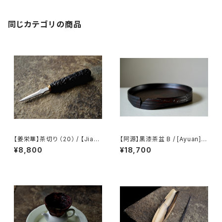
同じカテゴリの商品
【姜栄華】茶切り （20） / 【Jiang
【阿源】黒漆茶盆 B / [Ayuan] B
Ronghua】Tea knife（20）
lack Lacquer Tea Tray B
¥8,800
¥18,700