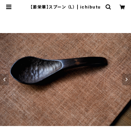
【姜栄華】スプーン （L） | ichibutu