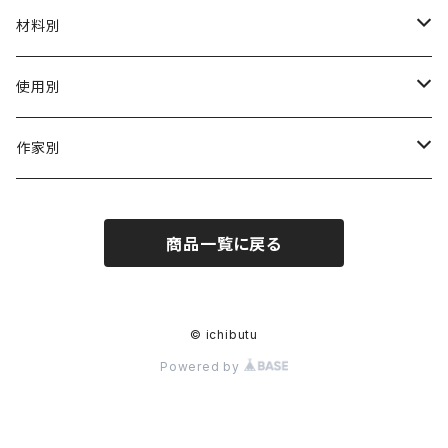
材料別
陶磁器
使用別
ガラス
茶壺 急须 土瓶
作家別
金属
耐火·耐热器
阿源
商品一覧に戻る
木·漆器
茶海
栾波
布・絲・植物繊維
蓋碗
相馬佳織
© ichibutu
Powered by
その他の雑貨
茶杯 · ぐい呑
もりあずさ