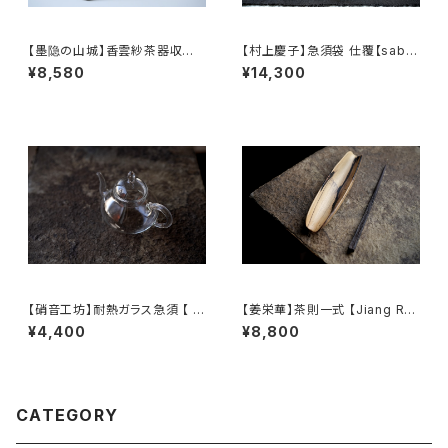
【墨隐の山城】香雲紗茶器収納
【村上慶子】急須袋 仕覆【sabi-
バッグ 「内袋分離式のアウトドア
nuno】teapot bag tea cadd
¥8,580
¥14,300
ティーバッグ」
y pouch
【硝音工坊】耐熱ガラス急須 【 S
【姜栄華】茶則一式 【Jiang Ro
hione Studio】Borosilicate
nghua】A complete tea tray
¥4,400
¥8,800
glass teapot
set
CATEGORY