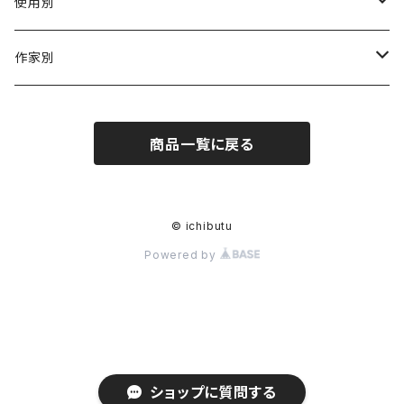
陶磁器
使用別
ガラス
茶壺 急须 土瓶
作家別
金属
耐火·耐热器
阿源
商品一覧に戻る
木·漆器
茶海
栾波
布・絲・植物繊維
蓋碗
相馬佳織
© ichibutu
Powered by
その他の雑貨
茶杯 · ぐい呑
もりあずさ
お茶
茶具零配
ワダコーヘー
酒器
姜栄華
ショップに質問する