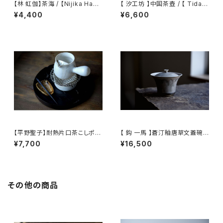
【林 虹伽】茶海 / 【Nijika Haya
【 汐工坊 】中国茶壺 / 【 Tidal
shi 】tea pitcher
Atelier 】Chinese teapot
¥4,400
¥6,600
【平野聖子】耐熱片口茶こしポッ
【 鈎 一馬 】蒼汀釉唐草文蓋碗 /
ト / 【Masako Hirano】Heat-r
【 kazuma magari 】Gaiwan
¥7,700
¥16,500
esistant spout tea strainer
pot
その他の商品