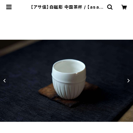
【アサ佳】白磁彫 中国茶杯 / 【asak
a】teacup | ichibutu