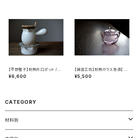
【平野聖子】耐熱片口ポット /
【硝音工坊】耐熱ガラス急須【 Sh
【Masako Hirano】heat-resi
ione Studio】Borosilicate g
¥6,600
¥5,500
stant spout pot
lass teapot
CATEGORY
材料別