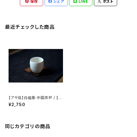
保存
シェア
LINE
ポスト
最近チェックした商品
【アサ佳】白磁彫 中国茶杯 / 【a
saka】teacup
¥2,750
同じカテゴリの商品