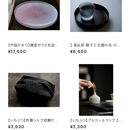
【戸田かおり】鋳造ガラス丸皿 /
【 長谷部 陽子 】 北極の光 ロッ
【kaoritoda】Cast Glass Rou
クグラス / 【 Yoko Hasebe 】
¥17,600
¥6,600
nd Plate
Whisky Tumbler
【いちぶつ】柞蚕シルク双繭ティ
【いちぶつ】アルコールランプ 【 i
ッシュカバー【 ichibutu 】Tuss
chibutu 】Alcohol Lamp
¥3,630
¥3,300
ah Silk Tissue Case