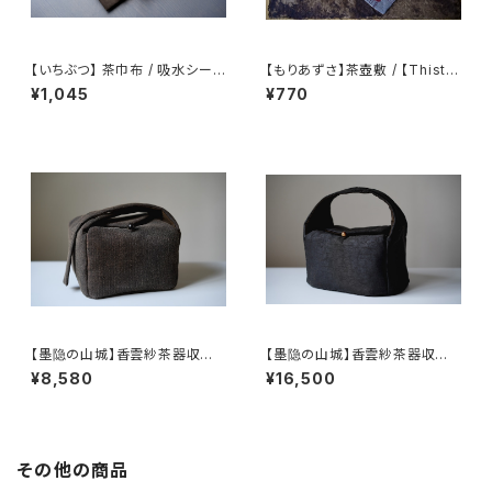
【いちぶつ】 茶巾布 / 吸水シート
【もりあずさ】茶壺敷 / 【Thistl
(カビが生えない)
e】Teapot Coaster
¥1,045
¥770
【墨隐の山城】香雲紗茶器収納
【墨隐の山城】香雲紗茶器収納
バッグ 「内袋分離式のアウトドア
バッグ 「内袋分離式のアウトドア
¥8,580
¥16,500
ティーバッグ」
ティーバッグ」
その他の商品