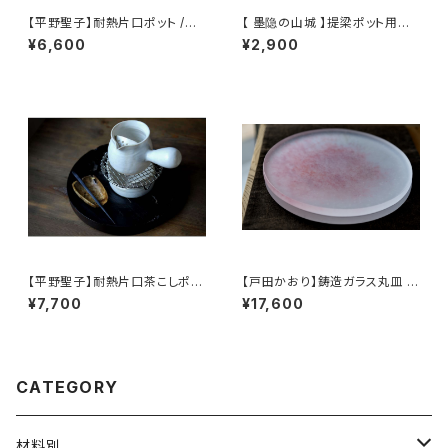
【平野聖子】耐熱片口ポット /
【 墨隐の山城 】提梁ポット用の
【Masako Hirano】heat-resi
ホットマット
¥6,600
¥2,900
stant spout pot
【平野聖子】耐熱片口茶こしポッ
【戸田かおり】鋳造ガラス丸皿 /
ト / 【Masako Hirano】Heat-r
【kaoritoda】Cast Glass Rou
¥7,700
¥17,600
esistant spout tea strainer
nd Plate
pot
CATEGORY
材料別