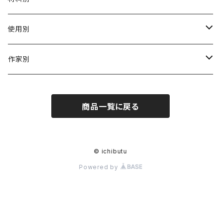
陶磁器
使用別
ガラス
茶壺 急须 土瓶
作家別
金属
耐火·耐热器
阿源
商品一覧に戻る
木·漆器
茶海
栾波
布・絲・植物繊維
蓋碗
相馬佳織
© ichibutu
Powered by
その他の雑貨
茶杯 · ぐい呑
もりあずさ
お茶
茶具零配
ワダコーヘー