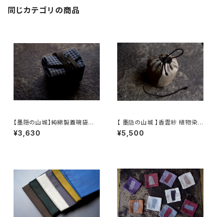
同じカテゴリの商品
【墨隠の山城】純綿製蓋碗袋内【
【 墨隐の山城 】香雲紗 植物染
【 墨隐の山城 】香雲紗 植物染
仕覆 めカップ袋 【 Ink & Moun
¥3,630
¥5,500
仕覆 めカップ袋 【 Ink & Moun
tain Tea Atelier】Tea Cadd
tain Tea Atelier】Tea Cadd
y Pouch
y Pouch】Pure Cotton Gaiw
an Pouch