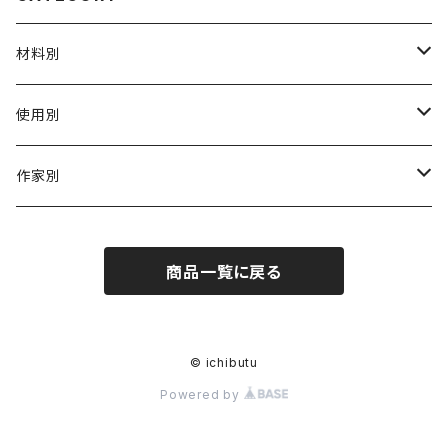
材料別
陶磁器
使用別
ガラス
茶壺 急须 土瓶
作家別
金属
耐火·耐热器
阿源
商品一覧に戻る
木·漆器
茶海
栾波
布・絲・植物繊維
蓋碗
相馬佳織
© ichibutu
Powered by
その他の雑貨
茶杯 · ぐい呑
もりあずさ