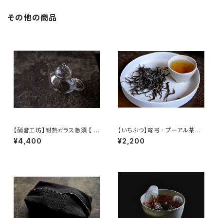
その他の商品
【硝音工坊】耐熱ガラス急須 【 S
【いちぶつ】弯弓 · プーアル茶
hione Studio】Borosilicate
（生茶） 【 ichibutu 】 Pu-erh T
¥4,400
¥2,200
glass teapot
ea