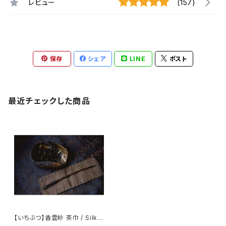
レビュー
(157)
保存
シェア
LINE
ポスト
最近チェックした商品
【いちぶつ】香雲紗 茶巾 / Silk T
ea Towel