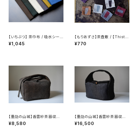
【いちぶつ】 茶巾布 / 吸水シート
【もりあずさ】茶壺敷 / 【Thistl
(カビが生えない)
e】Teapot Coaster
¥1,045
¥770
【墨隐の山城】香雲紗茶器収納
【墨隐の山城】香雲紗茶器収納
バッグ 「内袋分離式のアウトドア
バッグ 「内袋分離式のアウトドア
¥8,580
¥16,500
ティーバッグ」
ティーバッグ」