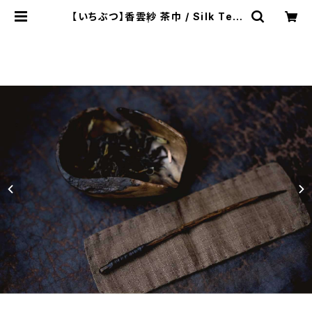
【いちぶつ】香雲紗 茶巾 / Silk Tea
Towel | ichibutu