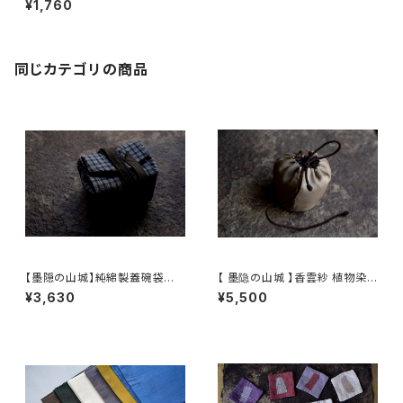
¥1,760
同じカテゴリの商品
【墨隠の山城】純綿製蓋碗袋内【
【 墨隐の山城 】香雲紗 植物染
【 墨隐の山城 】香雲紗 植物染
仕覆 めカップ袋 【 Ink & Moun
¥3,630
¥5,500
仕覆 めカップ袋 【 Ink & Moun
tain Tea Atelier】Tea Cadd
tain Tea Atelier】Tea Cadd
y Pouch
y Pouch】Pure Cotton Gaiw
an Pouch