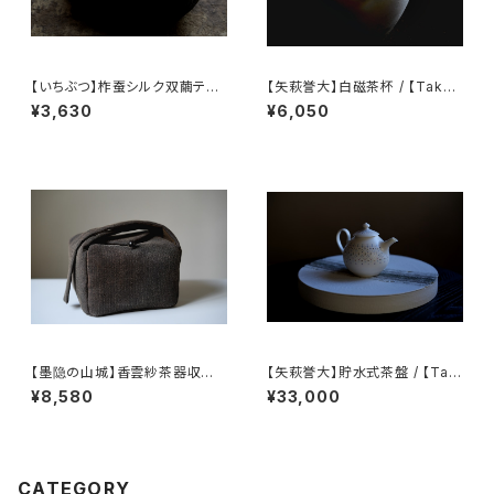
【いちぶつ】柞蚕シルク双繭ティ
【矢萩誉大】白磁茶杯 / 【Takah
ッシュカバー【 ichibutu 】Tuss
iro Yahagi】teacup
¥3,630
¥6,050
ah Silk Tissue Case
【墨隐の山城】香雲紗茶器収納
【矢萩誉大】貯水式茶盤 / 【Tak
バッグ 「内袋分離式のアウトドア
ahiro Yahagi】Water-Reser
¥8,580
¥33,000
ティーバッグ」
voir Tea Tray
CATEGORY