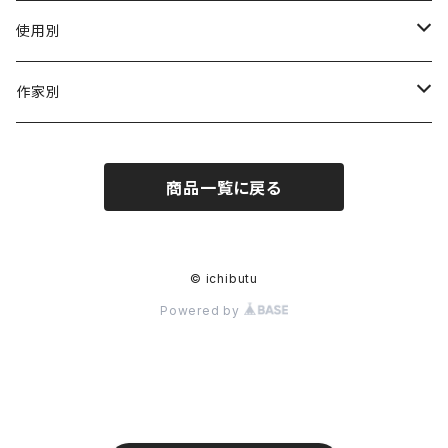
陶磁器
使用別
ガラス
茶壺 急须 土瓶
作家別
金属
耐火·耐热器
阿源
商品一覧に戻る
木·漆器
茶海
栾波
布・絲・植物繊維
蓋碗
相馬佳織
© ichibutu
Powered by
その他の雑貨
茶杯 · ぐい呑
もりあずさ
お茶
茶具零配
ワダコーヘー