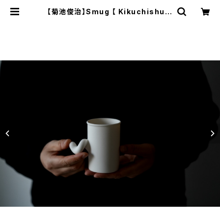
【菊池俊治】Smug 【 Kikuchishunj
i】Smug | ichibutu