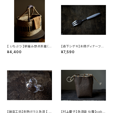
【 いちぶつ 】草編み野点茶籠（ア
【森下シゲキ】木柄ディナーフォ
ルコールランプの風よけとしても
ーク /【Shigeki Morishita】w
¥4,400
¥7,590
お使いいただけます）
ooden-handle dinner fork
【硝音工坊】耐熱ガラス急須 【 S
【村上慶子】急須袋 仕覆【sabi-