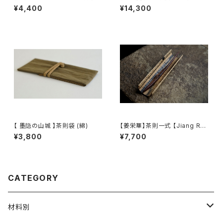
hione Studio】Borosilicate
nuno】teapot bag tea cadd
¥4,400
¥14,300
glass teapot
y pouch
【 墨隐の山城 】茶則袋 (綿)
【姜栄華】茶則一式 【Jiang Ro
nghua】A complete tea tray
¥3,800
¥7,700
set
CATEGORY
材料別