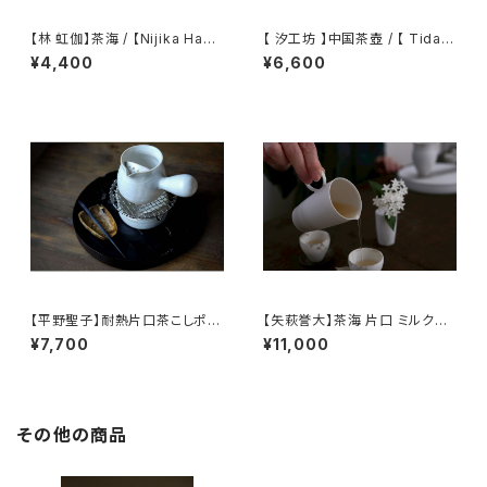
【林 虹伽】茶海 / 【Nijika Haya
【 汐工坊 】中国茶壺 / 【 Tidal
shi 】tea pitcher
Atelier 】Chinese teapot
¥4,400
¥6,600
【平野聖子】耐熱片口茶こしポッ
【矢萩誉大】茶海 片口 ミルクピ
ト / 【Masako Hirano】Heat-r
ッチャー / 【Takahiro Yahagi】
¥7,700
¥11,000
esistant spout tea strainer
Fair cup Katakuchi Milk pit
pot
cher
その他の商品