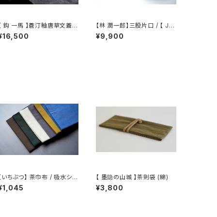
【 鈎 一馬 】蒼汀釉唐草文蓋碗
【林 潤一郎】三股片口 / 【 Ju
 magari 】Gaiw
nichiro Hayashi 】Katakuc
¥16,500
¥9,900
an
hi
【いちぶつ】 茶巾布 / 吸水シー
【 墨隐の山城 】茶則袋 (綿)
ト (カビが生えない)
¥1,045
¥3,800