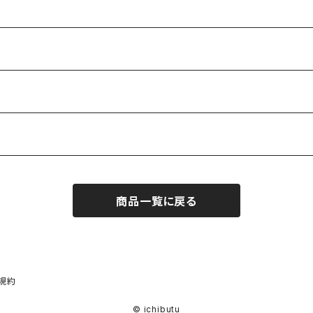
商品一覧に戻る
規約
© ichibutu