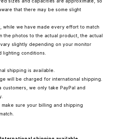
yed sizes and capacities are approximate, so
aware that there may be some slight
y, while we have made every effort to match
in the photos to the actual product, the actual
vary slightly depending on your monitor
d lighting conditions.
nal shipping is available.
ge will be charged for international shipping.
a customers, we only take PayPal and
y.
 make sure your billing and shipping
match.
International shipping available