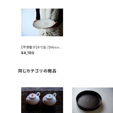
【平野聖子】8寸皿 /【Masak
o Hirano】8-inch plate
¥4,180
同じカテゴリの商品