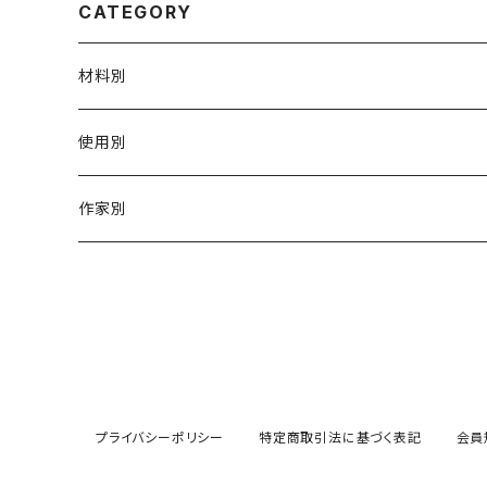
CATEGORY
材料別
陶磁器
使用別
ガラス
茶壺 急须 土瓶
作家別
金属
耐火·耐热器
阿源
木·漆器
茶海
栾波
布・絲・植物繊維
蓋碗
相馬佳織
プライバシーポリシー
特定商取引法に基づく表記
会員
その他の雑貨
茶杯 · ぐい呑
もりあずさ