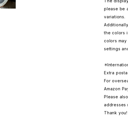
The displa
please be 
variations.
Additionall
the colors 
colors may 
settings an
＊Internatio
Extra posta
For overse
Amazon Pa
Please also
addresses 
Thank you!