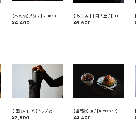
【林 虹伽】茶海 / 【Nijika Ha
【 汐工坊 】中国茶壺 / 【 Tida
yashi 】tea pitcher
l Atelier 】Chinese teapot
/ 【 kazuma
¥4,400
¥6,600
【 墨隐の山城 】カップ袋
【盧易詩】皿 / 【loyiksze】pl
ate
¥2,900
¥4,400