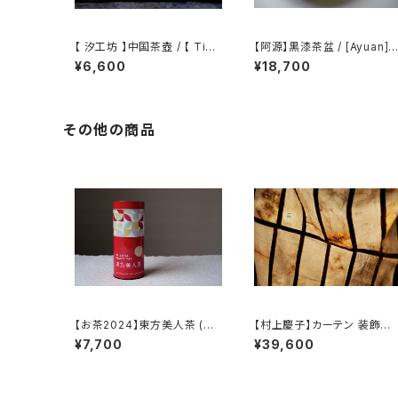
【 汐工坊 】中国茶壺 / 【 Tida
【阿源】黒漆茶盆 / [Ayuan] B
l Atelier 】Chinese teapot
lack Lacquer Tea Tray
¥6,600
¥18,700
その他の商品
【お茶2024】東方美人茶 (台
【村上慶子】カーテン 装飾布 /
湾)
【sabi-nuno】tablecloth st
¥7,700
¥39,600
ole