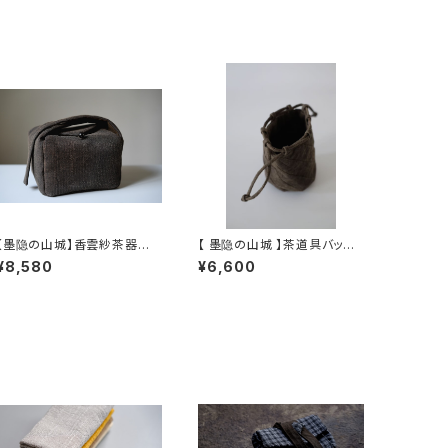
【墨隐の山城】香雲紗茶器収
【 墨隐の山城 】茶道具バッグ /
納バッグ 「内袋分離式のアウ
Tea Utensil Bag
¥8,580
¥6,600
トドアティーバッグ」