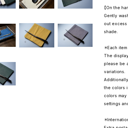
【On the ha
Gently wash
out excess 
shade.
＊Each item 
The displa
please be 
variations.
Additionall
the colors 
colors may 
settings an
＊Internatio
Extra posta