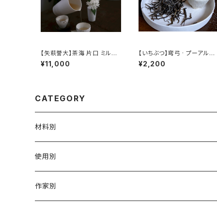
【矢萩誉大】茶海 片口 ミルク
【いちぶつ】弯弓 · プーアル茶
ピッチャー / 【Takahiro Yah
（生茶） 【 ichibutu 】 Pu-er
¥11,000
¥2,200
agi】Fair cup Katakuchi M
Tea
ilk pitcher
CATEGORY
材料別
陶磁器
使用別
ガラス
茶壺 急须 土瓶
作家別
金属
耐火·耐热器
阿源