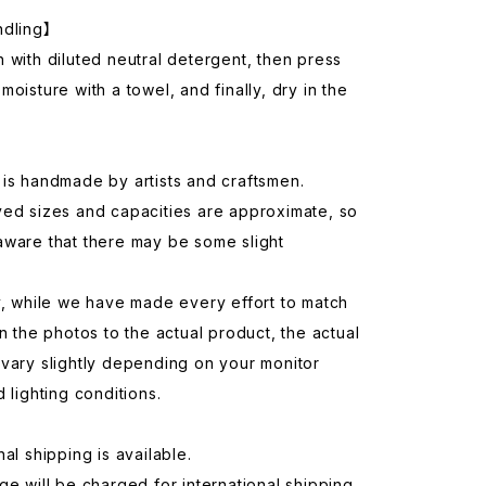
ndling】
 with diluted neutral detergent, then press
moisture with a towel, and finally, dry in the
is handmade by artists and craftsmen.
yed sizes and capacities are approximate, so
aware that there may be some slight
y, while we have made every effort to match
in the photos to the actual product, the actual
vary slightly depending on your monitor
d lighting conditions.
nal shipping is available.
ge will be charged for international shipping.