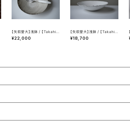
【矢萩誉大】浅鉢 / 【Takahir
【矢萩誉大】浅鉢 / 【Takahir
h
o Yahagi】Shallow bowl
o Yahagi】Shallow bowl
¥22,000
¥18,700