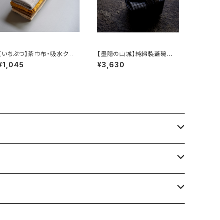
【いちぶつ】茶巾布・吸水クロ
【墨隠の山城】純綿製蓋碗袋
ス｜速乾・カビが生えにくい
内【 【 墨隐の山城 】香雲紗 植
¥1,045
¥3,630
物染仕覆 めカップ袋 【 Ink &
Mountain Tea Atelier】Te
a Caddy Pouch】Pure Cot
ton Gaiwan Pouch