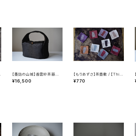
染
【墨隐の山城】香雲紗茶器収
【もりあずさ】茶壺敷 / 【Thist
納バッグ 「内袋分離式のアウ
le】Teapot Coaster
¥16,500
¥770
C
トドアティーバッグ」