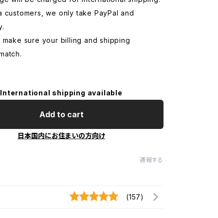
a customers, we only take PayPal and
y.
 make sure your billing and shipping
match.
International shipping available
Add to cart
日本国内にお住まいの方向け
通報する
(157)