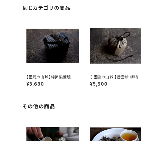
同じカテゴリの商品
【墨隠の山城】純綿製蓋碗袋
【 墨隐の山城 】香雲紗 植物
内【 【 墨隐の山城 】香雲紗 植
仕覆 めカップ袋 【 Ink & Mo
¥3,630
¥5,500
物染仕覆 めカップ袋 【 Ink &
untain Tea Atelier】Tea 
Mountain Tea Atelier】Te
addy Pouch
a Caddy Pouch】Pure Cot
ton Gaiwan Pouch
その他の商品