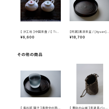
【 汐工坊 】中国茶壺 / 【 Tida
【阿源】黒漆茶盆 / [Ayuan] B
l Atelier 】Chinese teapot
lack Lacquer Tea Tray
¥6,600
¥18,700
その他の商品
【 長谷部 陽子 】真夜中の雨
【 墨隐の山城 】茶道具バッグ /