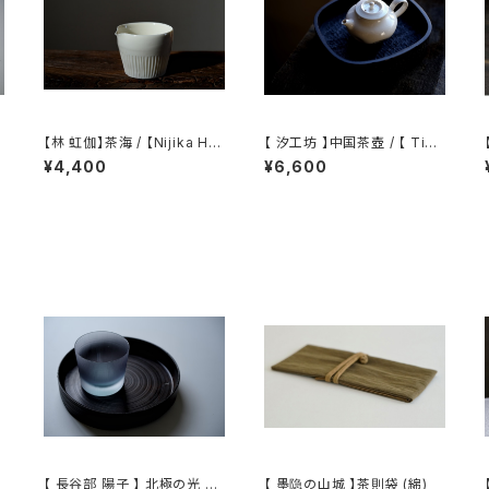
【林 虹伽】茶海 / 【Nijika Ha
【 汐工坊 】中国茶壺 / 【 Tida
yashi 】tea pitcher
l Atelier 】Chinese teapot
¥4,400
¥6,600
【 長谷部 陽子 】 北極の光 ロ
【 墨隐の山城 】茶則袋 (綿)