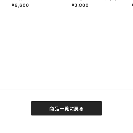
ックグラス / 【 Yoko Haseb
¥6,600
¥3,800
e 】Whisky Tumbler
商品一覧に戻る