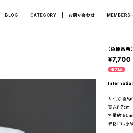
BLOG
CATEGORY
お問い合わせ
MEMBERSH
【色原昌希
¥7,700
残り1点
Internatio
サイズ：径約9.
高さ約7cm
容量約190m
価格には急