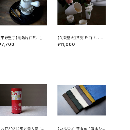
【平野聖子】耐熱片口茶こしポ
【矢萩誉大】茶海 片口 ミルク
ット / 【Masako Hirano】He
ピッチャー / 【Takahiro Yah
¥7,700
¥11,000
at-resistant spout tea str
agi】Fair cup Katakuchi M
ainer pot
ilk pitcher
【お茶2024】東方美人茶 (台
【いちぶつ】 茶巾布 / 吸水シー