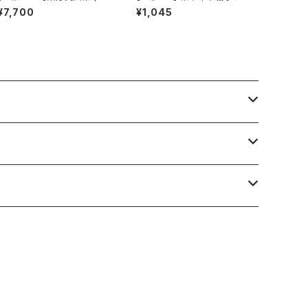
湾)
ト (カビが生えない)
¥7,700
¥1,045