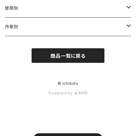
陶磁器
使用別
ガラス
茶壺 急须 土瓶
作家別
金属
耐火·耐热器
阿源
商品一覧に戻る
木·漆器
茶海
栾波
布・絲・植物繊維
蓋碗
相馬佳織
© ichibutu
Powered by
その他の雑貨
茶杯 · ぐい呑
もりあずさ
お茶
茶具零配
ワダコーヘー