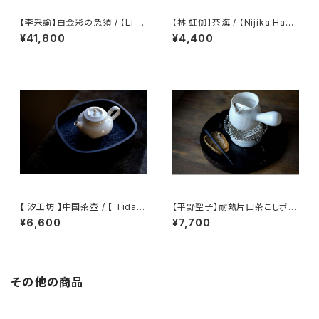
【李采諭】白金彩の急須 / 【Li C
【林 虹伽】茶海 / 【Nijika Haya
aiyu】Platinum Decoration t
shi 】tea pitcher
¥41,800
¥4,400
eapot
【 汐工坊 】中国茶壺 / 【 Tidal
【平野聖子】耐熱片口茶こしポッ
Atelier 】Chinese teapot
ト / 【Masako Hirano】Heat-r
¥6,600
¥7,700
esistant spout tea strainer
pot
その他の商品