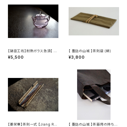
【硝音工坊】耐熱ガラス急須【 Sh
【 墨隐の山城 】茶則袋 (綿)
ione Studio】Borosilicate g
¥5,500
¥3,800
lass teapot
【姜栄華】茶則一式 【Jiang Ro
【 墨隐の山城 】茶器用の持ち手