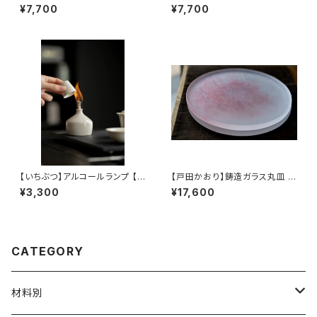
nghua】A complete tea tray
袋(香雲紗)
¥7,700
¥7,700
set
【いちぶつ】アルコールランプ 【 i
【戸田かおり】鋳造ガラス丸皿 /
chibutu 】Alcohol Lamp
【kaoritoda】Cast Glass Rou
¥3,300
¥17,600
nd Plate
CATEGORY
材料別