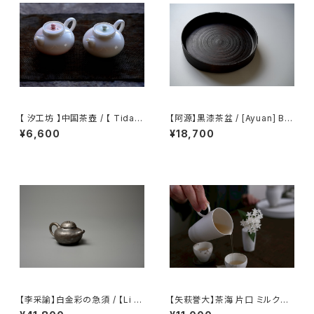
【 汐工坊 】中国茶壺 / 【 Tidal
【阿源】黒漆茶盆 / [Ayuan] Bla
Atelier 】Chinese teapot
ck Lacquer Tea Tray
¥6,600
¥18,700
【李采諭】白金彩の急須 / 【Li C
【矢萩誉大】茶海 片口 ミルクピ
aiyu】Platinum Decoration t
ッチャー / 【Takahiro Yahagi】