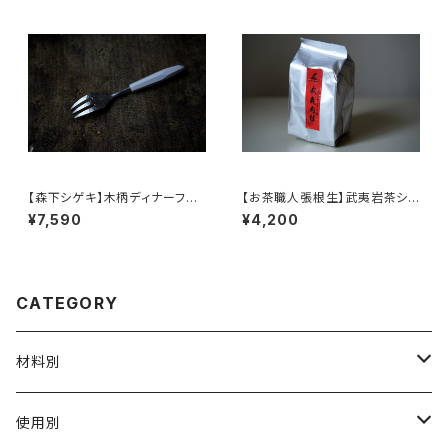
an Pouch
【森下シゲキ】木柄ディナーフォ
【お茶職人張根生】武夷岩茶シリ
ーク /【Shigeki Morishita】w
ーズ: 武夷肉桂茶 (足火炭焙)
¥7,590
¥4,200
ooden-handle dinner fork
CATEGORY
材料別
陶磁器
使用別