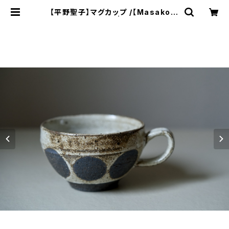
【平野聖子】マグカップ /【Masako H
irano】Mug | ichibutu