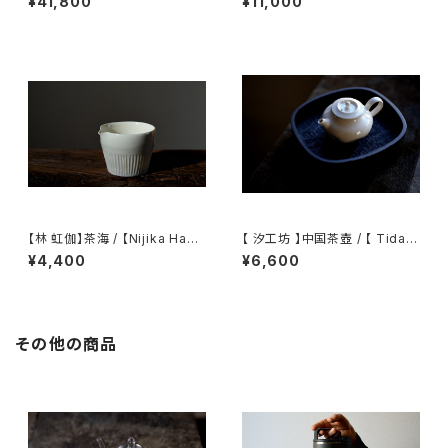
¥41,800
¥11,000
eapot
Fair cup Katakuchi Milk pit
cher
【林 虹伽】茶海 / 【Nijika Haya
【 汐工坊 】中国茶壺 / 【 Tidal
shi 】tea pitcher
Atelier 】Chinese teapot
¥4,400
¥6,600
その他の商品