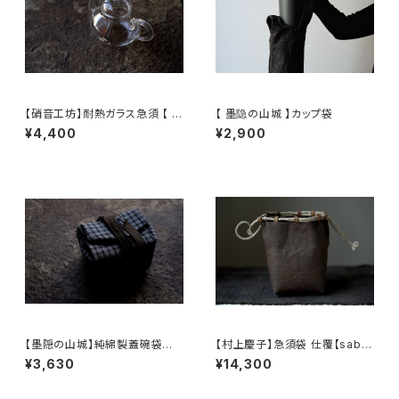
【硝音工坊】耐熱ガラス急須 【 S
【 墨隐の山城 】カップ袋
hione Studio】Borosilicate
¥4,400
¥2,900
glass teapot
【墨隠の山城】純綿製蓋碗袋内【
【村上慶子】急須袋 仕覆【sabi-
【 墨隐の山城 】香雲紗 植物染
nuno】teapot bag tea cadd
¥3,630
¥14,300
仕覆 めカップ袋 【 Ink & Moun
y pouch
tain Tea Atelier】Tea Cadd
y Pouch】Pure Cotton Gaiw