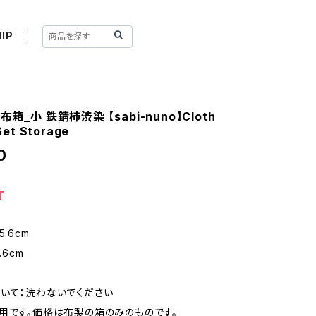
IP
箱_小 鉄錆杮渋染 【sabi-nuno】Cloth
Set Storage
0
T
.6cm
.6cm
いて：洗わないでください
用です。価格は布製の箱のみのものです。