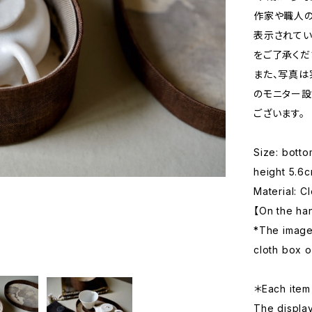
作家や職人の
表示されてい
をご了承くだ
また、写真は
のモニター設
ございます。
Size: bott
height 5.6
Material: Cl
【On the ha
*The images
cloth box o
＊Each item 
The displa