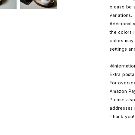
please be 
variations.
Additionall
the colors 
colors may 
settings an
＊Internatio
Extra posta
For overse
Amazon Pa
Please also
addresses 
Thank you!