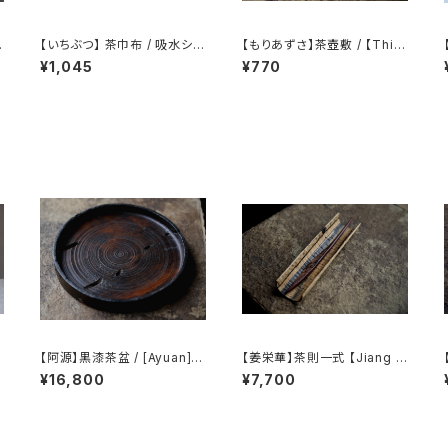
染
【いちぶつ】 茶巾布 / 吸水シー
【もりあずさ】茶壺敷 / 【Thist
ト (カビが生えない)
le】Teapot Coaster
¥1,045
¥770
C
【阿源】黒漆茶盆 / [Ayuan] B
【姜栄華】茶則一式 【Jiang R
lack Lacquer Tea Tray
onghua】A complete tea t
¥16,800
¥7,700
ray set