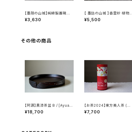
【墨隠の山城】純綿製蓋碗袋
【 墨隐の山城 】香雲紗 植物
内【 【 墨隐の山城 】香雲紗 植
仕覆 めカップ袋 【 Ink & Mo
¥3,630
¥5,500
物染仕覆 めカップ袋 【 Ink &
untain Tea Atelier】Tea 
Mountain Tea Atelier】Te
addy Pouch
a Caddy Pouch】Pure Cot
ton Gaiwan Pouch
その他の商品
【阿源】黒漆茶盆 B / [Ayuan]
【お茶2024】東方美人茶 (台
Black Lacquer Tea Tray
湾)
¥18,700
¥7,700
B