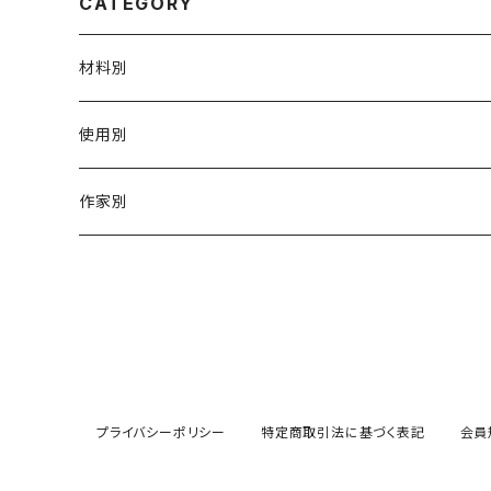
CATEGORY
材料別
陶磁器
使用別
ガラス
茶壺 急须 土瓶
作家別
金属
耐火·耐热器
阿源
木·漆器
茶海
栾波
布・絲・植物繊維
蓋碗
相馬佳織
プライバシーポリシー
特定商取引法に基づく表記
会員
その他の雑貨
茶杯 · ぐい呑
もりあずさ