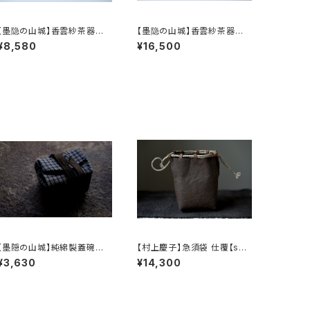
【墨隐の山城】香雲紗茶器収
【墨隐の山城】香雲紗茶器収
納バッグ 「内袋分離式のアウ
納バッグ 「内袋分離式のアウ
¥8,580
¥16,500
トドアティーバッグ」
トドアティーバッグ」
【墨隠の山城】純綿製蓋碗袋
【村上慶子】急須袋 仕覆【sab
内【 【 墨隐の山城 】香雲紗 植
i-nuno】teapot bag tea c
¥3,630
¥14,300
物染仕覆 めカップ袋 【 Ink &
addy pouch
Mountain Tea Atelier】Te
a Caddy Pouch】Pure Cot
ton Gaiwan Pouch