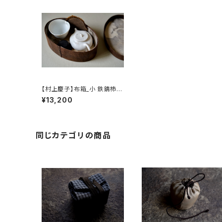
【村上慶子】布箱_小 鉄錆杮渋
染 【sabi-nuno】Cloth Box
¥13,200
Tea Set Storage
同じカテゴリの商品