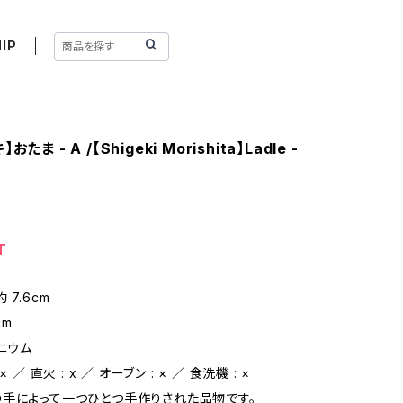
IP
たま - A /【Shigeki Morishita】Ladle -
T
 7.6cm
cm
ニウム
 ／ 直火 : x ／ オーブン : × ／ 食洗機 : ×
手によって一つひとつ手作りされた品物です。