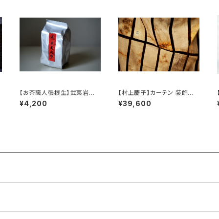
【お茶職人張根生】武夷岩茶
【村上慶子】カーテン 装飾布 /
t
シリーズ: 武夷肉桂茶 (足火炭
【sabi-nuno】tablecloth st
¥4,200
¥39,600
焙)
ole