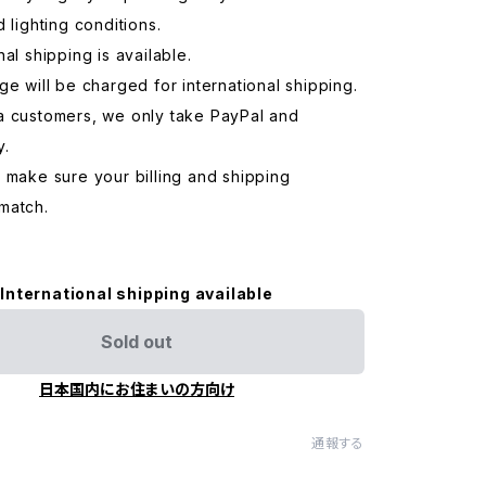
d lighting conditions.
nal shipping is available.
ge will be charged for international shipping.
a customers, we only take PayPal and
y.
 make sure your billing and shipping
match.
International shipping available
Sold out
日本国内にお住まいの方向け
通報する