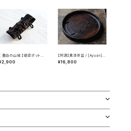
【 墨隐の山城 】提梁ポット用
【阿源】黒漆茶盆 / [Ayuan] B
のホットマット
lack Lacquer Tea Tray
¥2,900
¥16,800