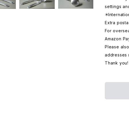
settings an
＊Internatio
Extra posta
For overse
Amazon Pa
Please also
addresses 
Thank you!