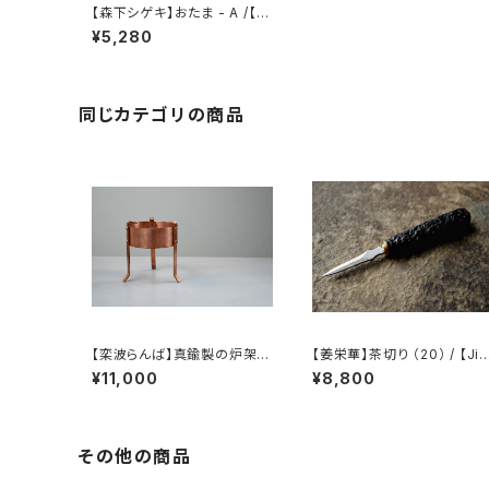
【森下シゲキ】おたま - A /【S
higeki Morishita】Ladle -
¥5,280
A
同じカテゴリの商品
【栾波らんば】真鍮製の炉架 /
【姜栄華】茶切り （20） / 【Jia
【Bo Luan】Brass Trivet
ng Ronghua】Tea knife（
¥11,000
¥8,800
0）
その他の商品