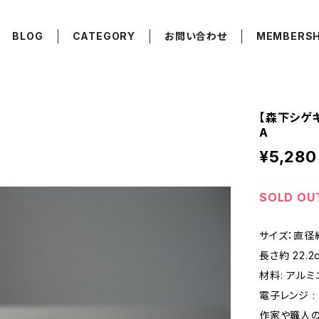
BLOG
CATEGORY
お問い合わせ
MEMBERSH
【森下シゲキ】お
A
¥5,280
SOLD OU
サイズ：直径約
長さ約 22.2
材料: アルミ
電子レンジ : ×
作家や職人の