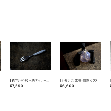
【森下シゲキ】木柄ディナーフ
【いちぶつ】五徳・耐熱ガラスア
2
ォーク /【Shigeki Morishit
ルコールランプ 一式 /【 ichib
/
¥7,590
¥6,600
a】wooden-handle dinner
utu 】Trivet & Heat-resist
fork
ant Glass Alcohol Lamp
Set