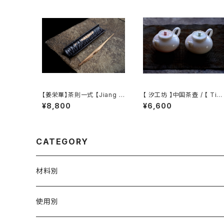
【姜栄華】茶則一式 【Jiang R
【 汐工坊 】中国茶壺 / 【 Tida
onghua】A complete tea t
l Atelier 】Chinese teapo
¥8,800
¥6,600
ray set
CATEGORY
材料別
陶磁器
使用別