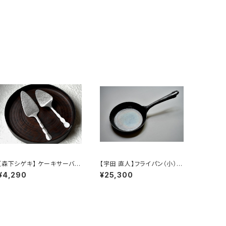
【森下シゲキ】 ケーキサーバー
【宇田 直人】フライパン（小）/
【Shigeki Morishita】cake
【 Naoto Uda 】Frying pan
¥4,290
¥25,300
server
（S）