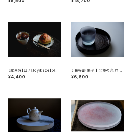
¥5,500
¥18,700
tain Tea Atelier】Tea Cadd
y Pouch
【盧易詩】皿 / 【loyiksze】plat
【 長谷部 陽子 】 北極の光 ロッ
e
クグラス / 【 Yoko Hasebe 】
¥4,400
¥6,600
Whisky Tumbler