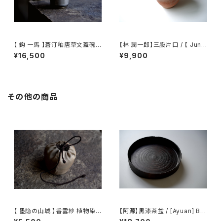
【 鈎 一馬 】蒼汀釉唐草文蓋碗 /
【林 潤一郎】三股片口 / 【 Junic
【 kazuma magari 】Gaiwan
hiro Hayashi 】Katakuchi
¥16,500
¥9,900
その他の商品
【 墨隐の山城 】香雲紗 植物染
【阿源】黒漆茶盆 / [Ayuan] Bla
仕覆 めカップ袋 【 Ink & Moun
ck Lacquer Tea Tray