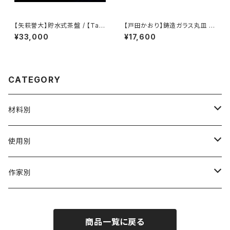
【矢萩誉大】貯水式茶盤 / 【Tak
【戸田かおり】鋳造ガラス丸皿 /
ahiro Yahagi】Water-Reser
【kaoritoda】Cast Glass Rou
¥33,000
¥17,600
voir Tea Tray
nd Plate
CATEGORY
材料別
陶磁器
使用別
ガラス
茶壺 急须 土瓶
作家別
金属
耐火·耐热器
阿源
商品一覧に戻る