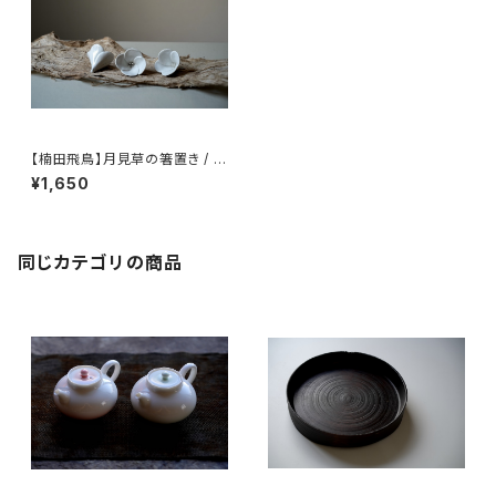
【楠田飛鳥】月見草の箸置き / 【
Asuka Kusuda 】Evening pri
¥1,650
mrose chopstick rest
同じカテゴリの商品