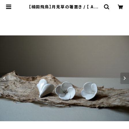
【楠田飛鳥】月見草の箸置き / 【 Asu
ka Kusuda 】Evening primrose
chopstick rest | ichibutu