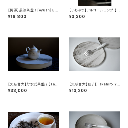
【阿源】黒漆茶盆 / [Ayuan] Bla
【いちぶつ】アルコールランプ 【 i
ck Lacquer Tea Tray
chibutu 】Alcohol Lamp
¥16,800
¥3,300
【矢萩誉大】貯水式茶盤 / 【Tak
【矢萩誉大】皿 / 【Takahiro Ya
ahiro Yahagi】Water-Reser
hagi】plate
¥33,000
¥13,200
voir Tea Tray