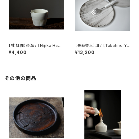
【林 虹伽】茶海 / 【Nijika Haya
【矢萩誉大】皿 / 【Takahiro Ya
shi 】tea pitcher
hagi】plate
¥4,400
¥13,200
その他の商品