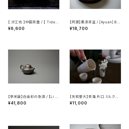
【 汐工坊 】中国茶壺 / 【 Tidal
【阿源】黒漆茶盆 / [Ayuan] Bla
Atelier 】Chinese teapot
ck Lacquer Tea Tray
¥6,600
¥18,700
【李采諭】白金彩の急須 / 【Li C
【矢萩誉大】茶海 片口 ミルクピ
aiyu】Platinum Decoration t
ッチャー / 【Takahiro Yahagi】
¥41,800
¥11,000
eapot
Fair cup Katakuchi Milk pit
cher