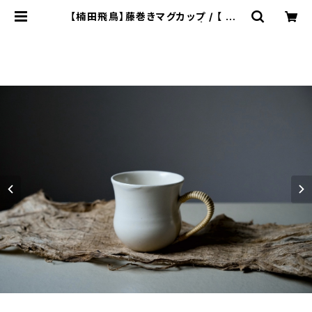
【楠田飛鳥】藤巻きマグカップ / 【 As
uka Kusuda 】Mug cup | ichibu
tu