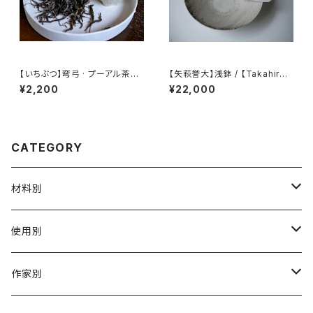
【いちぶつ】弯弓 · プーアル茶
【矢萩誉大】浅鉢 / 【Takahiro
（生茶） 【 ichibutu 】 Pu-erh T
Yahagi】Shallow bowl
¥2,200
¥22,000
ea
CATEGORY
材料別
陶磁器
使用別
ガラス
茶壺 急须 土瓶
作家別