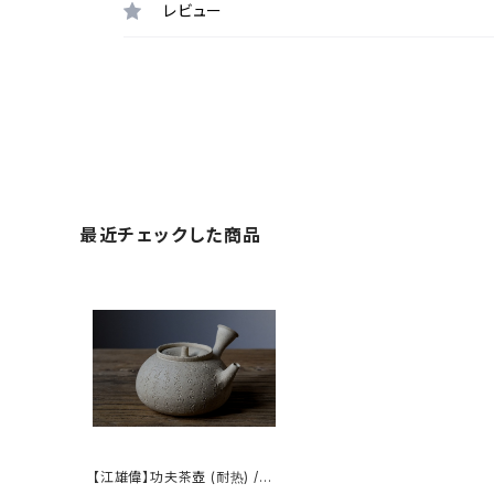
レビュー
最近チェックした商品
【江雄偉】功夫茶壺 (耐热) /
【Jiang Yongwei】Gongfu