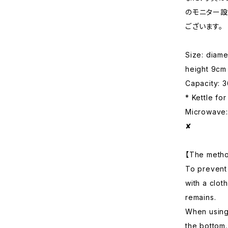
のモニター設
ございます。
Size: diam
height 9cm
Capacity: 
* Kettle for
Microwave: 
✘
【The metho
To prevent
with a clot
remains.
When using 
the bottom.