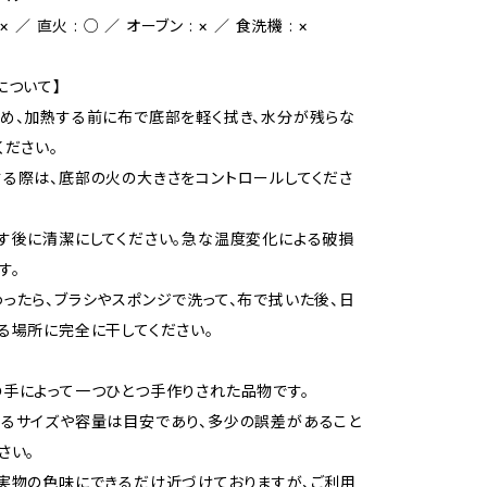
× ／ 直火 : ○ ／ オーブン : × ／ 食洗機 : ×
について】
め、加熱する前に布で底部を軽く拭き、水分が残らな
ください。
る際は、底部の火の大きさをコントロールしてくださ
す後に清潔にしてください。急な温度変化による破損
す。
ったら、ブラシやスポンジで洗って、布で拭いた後、日
る場所に完全に干してください。
手によって一つひとつ手作りされた品物です。
るサイズや容量は目安であり、多少の誤差があること
さい。
実物の色味にできるだけ近づけておりますが、ご利用