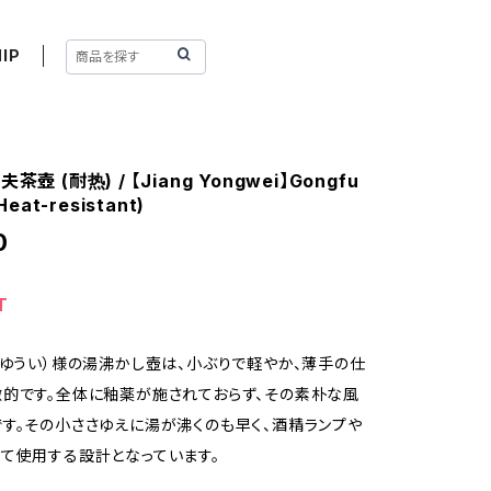
IP
茶壺 (耐热) / 【Jiang Yongwei】Gongfu
Heat-resistant)
0
T
 ゆうい）様の湯沸かし壺は、小ぶりで軽やか、薄手の仕
的です。全体に釉薬が施されておらず、その素朴な風
す。その小ささゆえに湯が沸くのも早く、酒精ランプや
て使用する設計となっています。