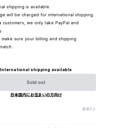
nal shipping is available.
ge will be charged for international shipping.
a customers, we only take PayPal and
y.
 make sure your billing and shipping
match.
International shipping available
Sold out
日本国内にお住まいの方向け
通報する