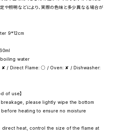
定や照明などにより、実際の色味と多少異なる場合が
eter 9*12cm
360ml
 boiling water
✘ / Direct Flame: ○ / Oven: ✘ / Dishwasher:
d of use】
 breakage, please lightly wipe the bottom
h before heating to ensure no moisture
direct heat, control the size of the flame at