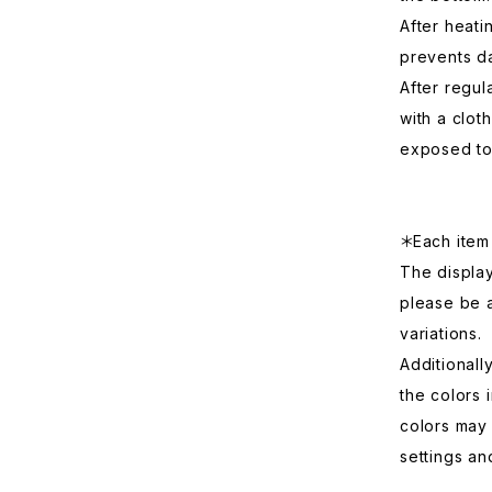
After heatin
prevents d
After regul
with a cloth
exposed to 
＊Each item 
The displa
please be 
variations.
Additionall
the colors 
colors may 
settings an