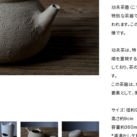
功夫茶壺（こ
特別な茶器で
われます。こ
徴です。
功夫茶は、特
順を重視す
しており、茶
す。
この茶器は、
要素として、
サイズ：径約9
高さ約9cm
容量約360m
*湯沸かしケ