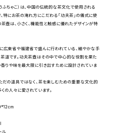
うふちゃこ）は、中国の伝統的な茶文化で使用される
、特にお茶の淹れ方にこだわる「功夫茶」の儀式に使
の茶壺は、小さく、機能性と触感に優れたデザインが特
に広東省や福建省で盛んに行われている、細やかな手
る茶道です。功夫茶壺はその中で中心的な役割を果た
の香りや味を最大限に引き出すために設計されていま
ただの道具ではなく、茶を楽しむための重要な文化的
多くの人々に愛されています。
*12cm
l
トル