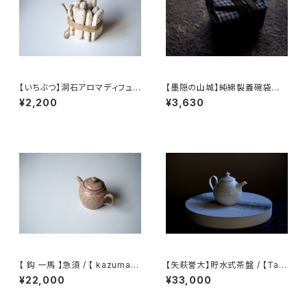
【いちぶつ】洞石アロマディフュ
【墨隠の山城】純綿製蓋碗袋内【
ーザー（アロマオイル別売）
【 墨隐の山城 】香雲紗 植物染
¥2,200
¥3,630
仕覆 めカップ袋 【 Ink & Moun
tain Tea Atelier】Tea Cadd
y Pouch】Pure Cotton Gaiw
an Pouch
【 鈎 一馬 】急須 / 【 kazuma
【矢萩誉大】貯水式茶盤 / 【Tak
magari 】teapot
ahiro Yahagi】Water-Reser
¥22,000
¥33,000
voir Tea Tray