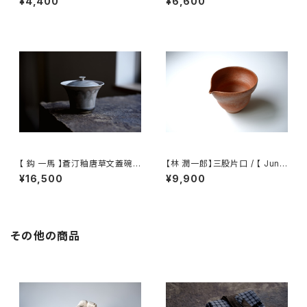
¥4,400
¥6,600
【 鈎 一馬 】蒼汀釉唐草文蓋碗 /
【林 潤一郎】三股片口 / 【 Junic
【 kazuma magari 】Gaiwan
hiro Hayashi 】Katakuchi
¥16,500
¥9,900
その他の商品