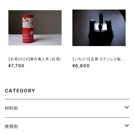
【お茶2024】東方美人茶 (台湾)
【いちぶつ】五德 ステンレス製ア
ルコールランプ /【 ichibutu 】T
¥7,700
¥6,600
rivet stainless steel alcoh
ol lamp
CATEGORY
材料別
陶磁器
使用別