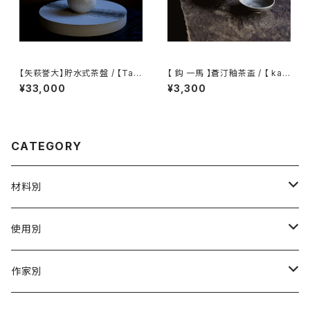
【矢萩誉大】貯水式茶盤 / 【Tak
【 鈎 一馬 】蒼汀釉茶盃 / 【 kaz
ahiro Yahagi】Water-Reser
uma magari 】Teacup
¥33,000
¥3,300
voir Tea Tray
CATEGORY
材料別
陶磁器
使用別
ガラス
茶壺 急须 土瓶
作家別