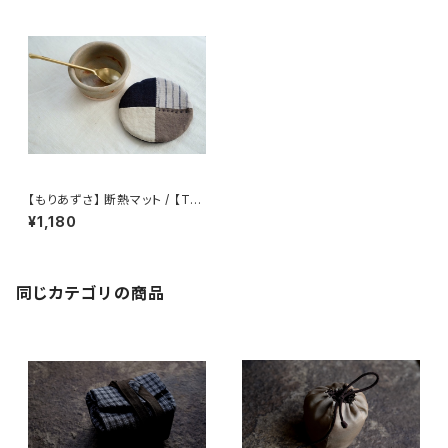
【もりあずさ】 断熱マット / 【Thi
stle】Heat Insulation Mat
¥1,180
同じカテゴリの商品