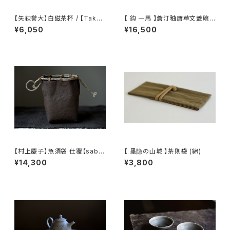
【矢萩誉大】白磁茶杯 / 【Takah
【 鈎 一馬 】蒼汀釉唐草文蓋碗 /
iro Yahagi】teacup
【 kazuma magari 】Gaiwan
¥6,050
¥16,500
【村上慶子】急須袋 仕覆【sabi-
【 墨隐の山城 】茶則袋 (綿)
nuno】teapot bag tea cadd
¥14,300
¥3,800
y pouch