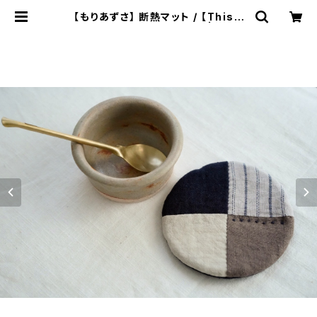
【もりあずさ】 断熱マット / 【Thistl
e】Heat Insulation Mat | ichib
utu