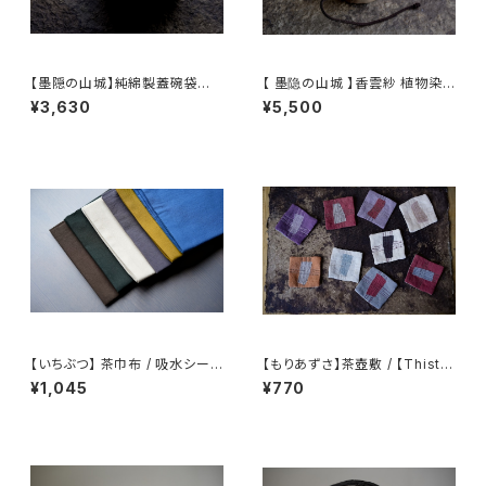
【墨隠の山城】純綿製蓋碗袋内【
【 墨隐の山城 】香雲紗 植物染
【 墨隐の山城 】香雲紗 植物染
仕覆 めカップ袋 【 Ink & Moun
¥3,630
¥5,500
仕覆 めカップ袋 【 Ink & Moun
tain Tea Atelier】Tea Cadd
tain Tea Atelier】Tea Cadd
y Pouch
y Pouch】Pure Cotton Gaiw
an Pouch
【いちぶつ】 茶巾布 / 吸水シート
【もりあずさ】茶壺敷 / 【Thistl
(カビが生えない)
e】Teapot Coaster
¥1,045
¥770